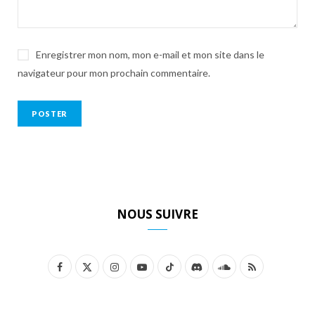
Enregistrer mon nom, mon e-mail et mon site dans le
navigateur pour mon prochain commentaire.
NOUS SUIVRE
F
X
I
Y
T
D
S
R
a
(
n
o
i
i
o
S
c
T
s
u
k
s
u
S