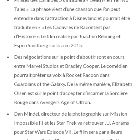
o
t
r
e
d
l
Tales ». La phrase vient d’une chanson que l’on peut
k
e
a
o
entendre dans l’attraction à Disneyland et pourrait être
traduite en « »Les Cadavres ne Racontent pas
r
m
u
d’Histoire ». Le film réalisé par Joachim Rønning et
Espen Sandberg sortira en 2015.
)
d
Des négociations sur le point d’aboutir sont en cours
entre Marvel Studios et Bradley Cooper. Le comédien
pourrait prêter sa voix à Rocket Racoon dans
Guardians of the Galaxy. De la même manière, Elizabeth
Olsen est sur le point d’accepter d’incarner la Sorcière
Rouge dans Avengers Age of Ultron.
Dan Mindel, directeur de la photographie sur Mission
Impossible III et les Star Trek va retrouver J.J. Abrams
pour Star Wars Episode VII. Le film sera par ailleurs