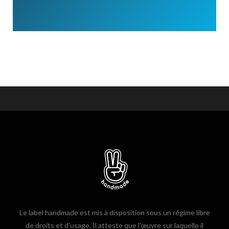
Le label handmade est mis à disposition sous un régime libre
de droits et d’usage. Il atteste que l’œuvre sur laquelle il