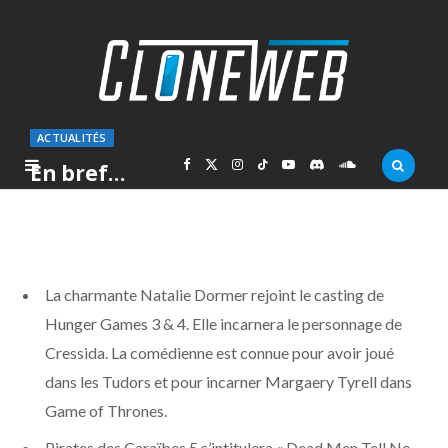
ACTUALITÉS
F
X
I
T
Y
D
S
En bref…
PAR
MARC
VENDREDI 23 AOÛT 2013
a
(
n
i
o
i
o
c
T
s
k
u
s
u
La charmante Natalie Dormer rejoint le casting de
e
w
t
T
T
c
n
Hunger Games 3 & 4. Elle incarnera le personnage de
Cressida. La comédienne est connue pour avoir joué
b
i
a
o
u
o
d
dans les Tudors et pour incarner Margaery Tyrell dans
o
t
g
k
b
r
C
Game of Thrones.
Pirates des Caraïbes 5 s’intitulera « Dead Men Tell No