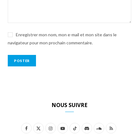
Enregistrer mon nom, mon e-mail et mon site dans le
navigateur pour mon prochain commentaire.
NOUS SUIVRE
F
X
I
Y
T
D
S
R
a
(
n
o
i
i
o
S