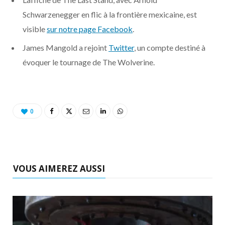
o
t
r
e
d
l
Schwarzenegger en flic à la frontière mexicaine, est
k
e
a
o
visible
sur notre page Facebook
.
James Mangold a rejoint
Twitter
, un compte destiné à
r
m
u
évoquer le tournage de The Wolverine.
)
d
0
VOUS AIMEREZ AUSSI