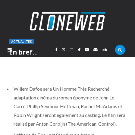
ACTUALITÉS
F
X
I
T
Y
D
S
En bref…
PAR
MARC
JEUDI 16 AOÛT 2012
a
(
n
i
o
i
o
c
T
s
k
u
s
u
Willem Dafoe sera Un Homme Très Recherché,
e
w
t
T
T
c
n
adaptation cinéma du roman éponyme de John Le
Carré. Phillip Seymour Hoffman, Rachel McAdams et
b
i
a
o
u
o
d
Robin Wright seront également au casting. Le film sera
o
t
g
k
b
r
C
réalisé par Anton Corbijn (The American, Control).
L’affiche de The Last Stand, avec Arnold