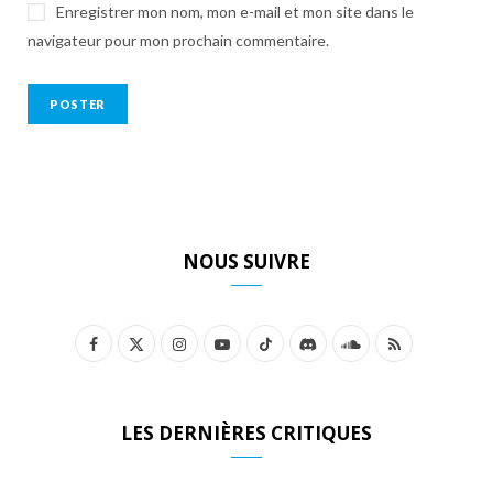
Enregistrer mon nom, mon e-mail et mon site dans le
navigateur pour mon prochain commentaire.
NOUS SUIVRE
F
X
I
Y
T
D
S
R
a
(
n
o
i
i
o
S
c
T
s
u
k
s
u
S
LES DERNIÈRES CRITIQUES
e
w
t
T
T
c
n
b
i
a
u
o
o
d