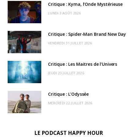
Critique : Kyma, l’Onde Mystérieuse
o
t
g
b
k
r
C
LUNDI 3 AOÛT 2026
o
t
r
e
d
l
k
e
a
o
Critique : Spider-Man Brand New Day
r
m
u
VENDREDI 31 JUILLET 2026
)
d
Critique : Les Maitres de l’Univers
JEUDI 23 JUILLET 2026
Critique : L’Odyssée
MERCREDI 22 JUILLET 2026
LE PODCAST HAPPY HOUR