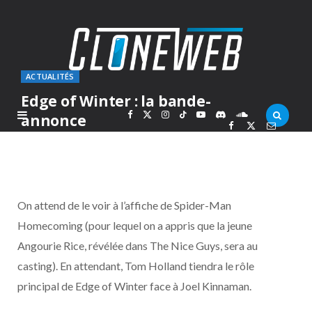
ACTUALITÉS
Edge of Winter : la bande-
F
X
I
T
Y
D
S
annonce
PAR
MARC
JEUDI 7 JUILLET 2016
a
(
n
i
o
i
o
c
T
s
k
u
s
u
On attend de le voir à l’affiche de Spider-Man
e
w
t
T
T
c
n
Homecoming (pour lequel on a appris que la jeune
Angourie Rice, révélée dans The Nice Guys, sera au
b
i
a
o
u
o
d
casting). En attendant, Tom Holland tiendra le rôle
o
t
g
k
b
r
C
principal de Edge of Winter face à Joel Kinnaman.