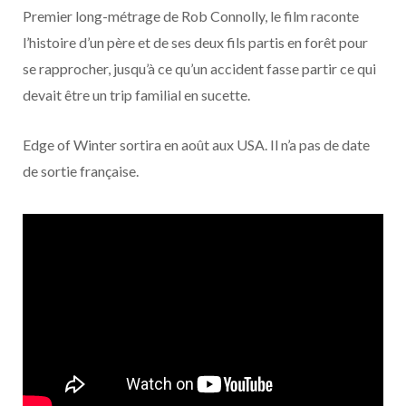
o
t
r
e
d
l
Premier long-métrage de Rob Connolly, le film raconte
l’histoire d’un père et de ses deux fils partis en forêt pour
k
e
a
o
se rapprocher, jusqu’à ce qu’un accident fasse partir ce qui
r
m
u
devait être un trip familial en sucette.
)
d
Edge of Winter sortira en août aux USA. Il n’a pas de date
de sortie française.