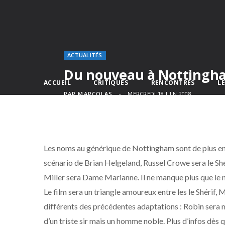
ACTUALITÉS
Du nouveau à Nottingh
ACCUEIL
CRITIQUES
RENCONTRES
L
PAR
MARCOLAS
MERCREDI 18 JUIN 2008
Les noms au générique de Nottingham sont de plus en pl
scénario de Brian Helgeland, Russel Crowe sera le Shé
Miller sera Dame Marianne. Il ne manque plus que le n
Le film sera un triangle amoureux entre les le Shérif
différents des précédentes adaptations : Robin sera mo
d’un triste sir mais un homme noble. Plus d’infos dès 