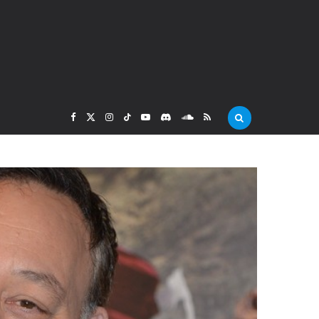
F
X
I
T
Y
D
S
R
a
(
n
i
o
i
o
S
c
T
s
k
u
s
u
S
e
w
t
T
T
c
n
b
i
a
o
u
o
d
o
t
g
k
b
r
C