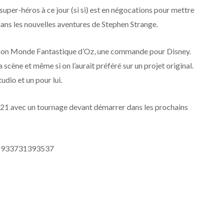
super-héros à ce jour (si si) est en négocations pour mettre
ns les nouvelles aventures de Stephen Strange.
t son Monde Fantastique d’Oz, une commande pour Disney.
a scène et même si on l’aurait préféré sur un projet original.
udio et un pour lui.
021 avec un tournage devant démarrer dans les prochains
525933731393537