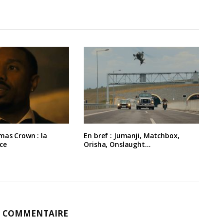
mas Crown : la
En bref : Jumanji, Matchbox,
ce
Orisha, Onslaught…
N COMMENTAIRE