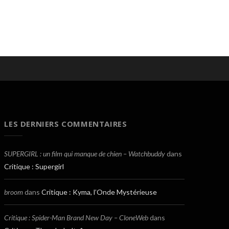
LES DERNIERS COMMENTAIRES
SUPERGIRL : un film qui manque de chien – Watchbuddy
dans
Critique : Supergirl
broom
dans
Critique : Kyma, l’Onde Mystérieuse
Critique : Spider-Man Brand New Day – CloneWeb
dans