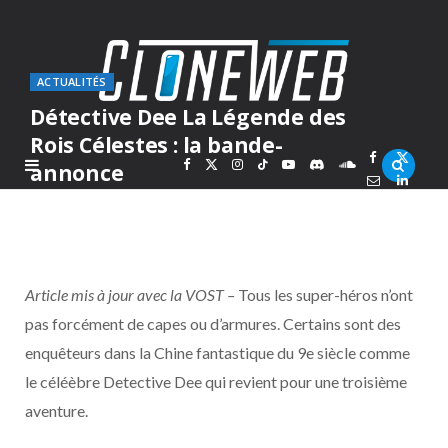
ACTUALITÉS
Détective Dee La Légende des
Rois Célestes : la bande-
F
X
I
T
Y
D
S
annonce
PAR
MARC
MERCREDI 25 AVRIL 2018
a
(
n
i
o
i
o
c
T
s
k
u
s
u
Article mis à jour avec la VOST –
Tous les super-héros n’ont
e
w
t
T
T
c
n
pas forcément de capes ou d’armures. Certains sont des
enquêteurs dans la Chine fantastique du 9e siècle comme
b
i
a
o
u
o
d
le céléèbre Detective Dee qui revient pour une troisième
o
t
g
k
b
r
C
aventure.