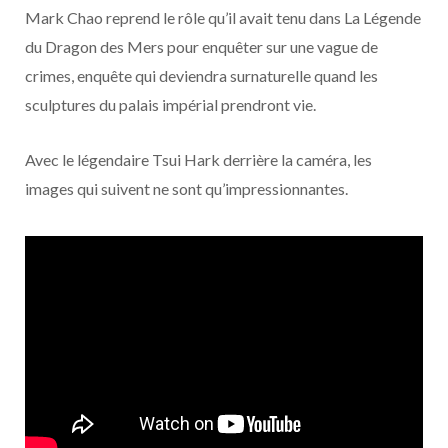
o
t
r
e
d
l
Mark Chao reprend le rôle qu’il avait tenu dans La Légende
du Dragon des Mers pour enquêter sur une vague de
k
e
a
o
crimes, enquête qui deviendra surnaturelle quand les
r
m
u
sculptures du palais impérial prendront vie.
)
d
Avec le légendaire Tsui Hark derrière la caméra, les
images qui suivent ne sont qu’impressionnantes.