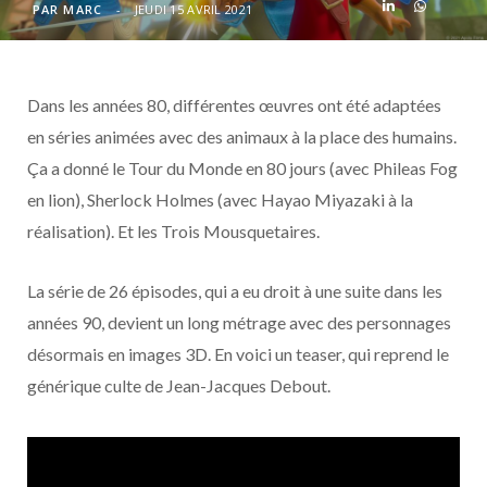
o
t
r
e
d
l
PAR
MARC
JEUDI 15 AVRIL 2021
k
e
a
o
Dans les années 80, différentes œuvres ont été adaptées
r
m
u
en séries animées avec des animaux à la place des humains.
)
d
Ça a donné le Tour du Monde en 80 jours (avec Phileas Fog
en lion), Sherlock Holmes (avec Hayao Miyazaki à la
réalisation). Et les Trois Mousquetaires.
La série de 26 épisodes, qui a eu droit à une suite dans les
années 90, devient un long métrage avec des personnages
désormais en images 3D. En voici un teaser, qui reprend le
générique culte de Jean-Jacques Debout.