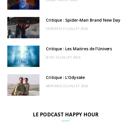
o
t
r
e
d
l
k
e
a
o
Critique : Spider-Man Brand New Day
r
m
u
VENDREDI 31 JUILLET 2026
)
d
Critique : Les Maitres de l’Univers
JEUDI 23 JUILLET 2026
Critique : L’Odyssée
MERCREDI 22 JUILLET 2026
LE PODCAST HAPPY HOUR