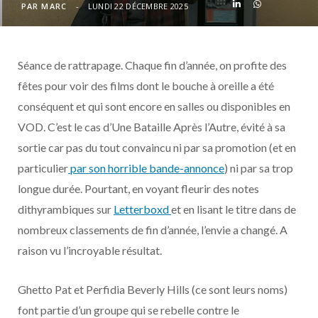
o
t
r
e
d
l
PAR
MARC
LUNDI 22 DÉCEMBRE 2025
k
e
a
o
Séance de rattrapage. Chaque fin d’année, on profite des
r
m
u
fêtes pour voir des films dont le bouche à oreille a été
conséquent et qui sont encore en salles ou disponibles en
)
d
VOD. C’est le cas d’Une Bataille Après l’Autre, évité à sa
sortie car pas du tout convaincu ni par sa promotion (et en
particulier
par son horrible bande-annonce
) ni par sa trop
longue durée. Pourtant, en voyant fleurir des notes
dithyrambiques sur
Letterboxd
et en lisant le titre dans de
nombreux classements de fin d’année, l’envie a changé. A
raison vu l’incroyable résultat.
Ghetto Pat et Perfidia Beverly Hills (ce sont leurs noms)
font partie d’un groupe qui se rebelle contre le