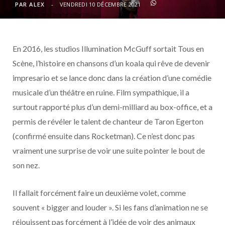
o
t
r
e
d
l
PAR
ALEX
VENDREDI 10 DÉCEMBRE 2021
k
e
a
o
En 2016, les studios Illumination McGuff sortait Tous en
r
m
u
Scène, l’histoire en chansons d’un koala qui rêve de devenir
)
d
impresario et se lance donc dans la création d’une comédie
musicale d’un théâtre en ruine. Film sympathique, il a
surtout rapporté plus d’un demi-milliard au box-office, et a
permis de révéler le talent de chanteur de Taron Egerton
(confirmé ensuite dans Rocketman). Ce n’est donc pas
vraiment une surprise de voir une suite pointer le bout de
son nez.
Il fallait forcément faire un deuxième volet, comme
souvent « bigger and louder ». Si les fans d’animation ne se
réjouissent pas forcément à l’idée de voir des animaux