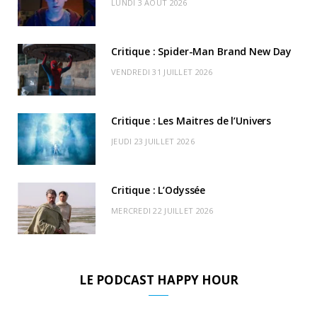
LUNDI 3 AOÛT 2026
o
t
r
e
d
l
k
e
a
o
Critique : Spider-Man Brand New Day
r
m
u
VENDREDI 31 JUILLET 2026
)
d
Critique : Les Maitres de l’Univers
JEUDI 23 JUILLET 2026
Critique : L’Odyssée
MERCREDI 22 JUILLET 2026
LE PODCAST HAPPY HOUR