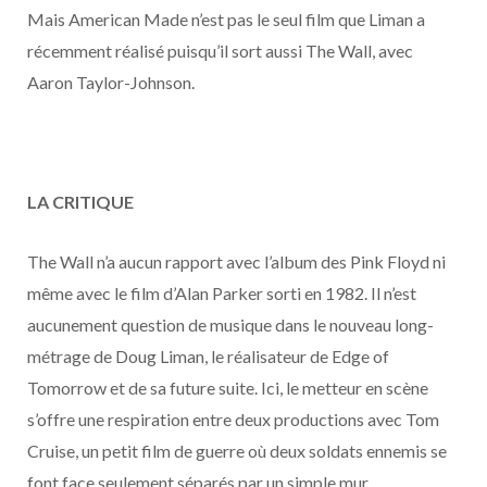
o
t
r
e
d
l
Mais American Made n’est pas le seul film que Liman a
récemment réalisé puisqu’il sort aussi The Wall, avec
k
e
a
o
Aaron Taylor-Johnson.
r
m
u
)
d
LA CRITIQUE
The Wall n’a aucun rapport avec l’album des Pink Floyd ni
même avec le film d’Alan Parker sorti en 1982. Il n’est
aucunement question de musique dans le nouveau long-
métrage de Doug Liman, le réalisateur de Edge of
Tomorrow et de sa future suite. Ici, le metteur en scène
s’offre une respiration entre deux productions avec Tom
Cruise, un petit film de guerre où deux soldats ennemis se
font face seulement séparés par un simple mur.