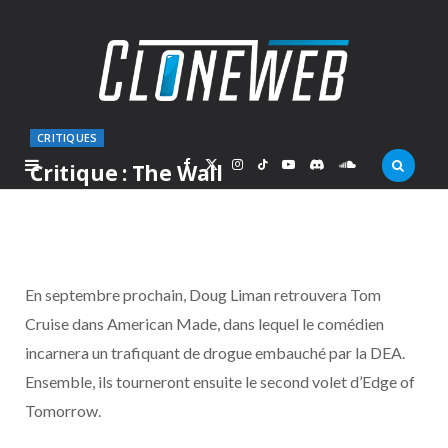
CRITIQUES
F
X
I
T
Y
D
S
Critique : The Wall
PAR
MARC
VENDREDI 2 JUIN 2017
a
(
n
i
o
i
o
c
T
s
k
u
s
u
En septembre prochain, Doug Liman retrouvera Tom
e
w
t
T
T
c
n
Cruise dans American Made, dans lequel le comédien
incarnera un trafiquant de drogue embauché par la DEA.
b
i
a
o
u
o
d
Ensemble, ils tourneront ensuite le second volet d’Edge of
o
t
g
k
b
r
C
Tomorrow.