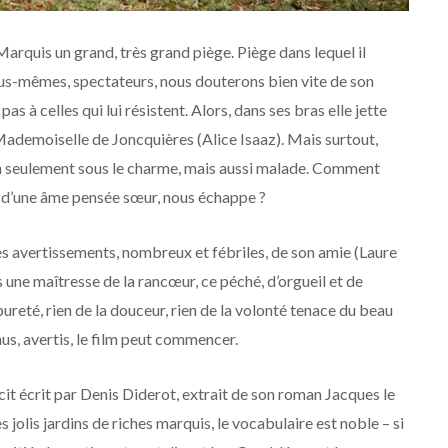
Marquis un grand, très grand piège. Piège dans lequel il
us-mêmes, spectateurs, nous douterons bien vite de son
 pas à celles qui lui résistent. Alors, dans ses bras elle jette
: Mademoiselle de Joncquières (Alice Isaaz). Mais surtout,
n seulement sous le charme, mais aussi malade. Comment
nne d’une âme pensée sœur, nous échappe ?
 avertissements, nombreux et fébriles, de son amie (Laure
 une maîtresse de la rancœur, ce péché, d’orgueil et de
pureté, rien de la douceur, rien de la volonté tenace du beau
nus, avertis, le film peut commencer.
it écrit par Denis Diderot, extrait de son roman Jacques le
jolis jardins de riches marquis, le vocabulaire est noble – si