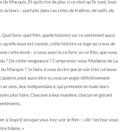
ux du Marquis.
Et qu’écrire de plus si ce n’est qu’ils sont, tous
s acteurs – parfaits dans ces rôles de traîtres, de naïfs, de
 Quel livre, quel film, quelle histoire sur ce sentiment aussi
 qu’elle nous est contée,
cette histoire se loge au creux de
ute cette envie : si vous avez lu ce livre, vu ce film, que vous
tendu ? De cette vengeance ? Comprenez-vous Madame de La
Marquis ? Je tiens à vous écrire que je suis très curieuse
cquières
peut aussi être vu sous un angle définitivement
 un sens, leur indépendance, qui prennent en main leurs
moins plus faire.
Chacune à leur manière, chacun en gérant
sentiments.
der
à l’esprit lorsque vous irez voir le film : « Ah !
lecteur
vous
otre blâme. »