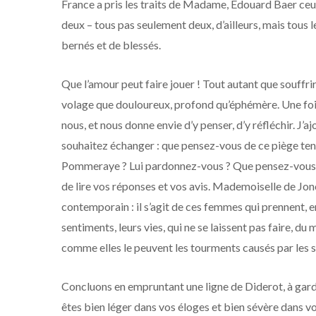
France a pris les traits de Madame, Édouard Baer ce
deux – tous pas seulement deux, d’ailleurs, mais tous le
bernés et de blessés.
Que l’amour peut faire jouer ! Tout autant que souffrir.
volage que douloureux, profond qu’éphémère. Une fois
nous, et nous donne envie d’y penser, d’y réfléchir. J’ajo
souhaitez échanger : que pensez-vous de ce piège 
Pommeraye ? Lui pardonnez-vous ? Que pensez-vous du 
de lire vos réponses et vos avis.
Mademoiselle de
Jon
contemporain
:
il s’agit de
ces femmes qui prennent, en
sentiments, leurs vies, qui ne se laissent pas faire, du 
comme elles le peuvent les tourments causés par les 
Concluons en empruntan
t une ligne de Diderot, à gar
êtes bien léger dans vos éloges et bien sévère dans v