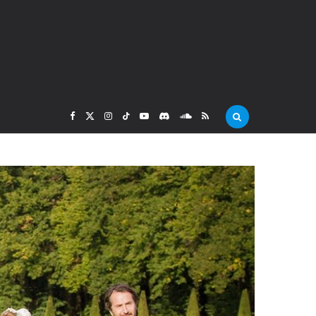
F
X
I
T
Y
D
S
R
a
(
n
i
o
i
o
S
c
T
s
k
u
s
u
S
e
w
t
T
T
c
n
b
i
a
o
u
o
d
o
t
g
k
b
r
C