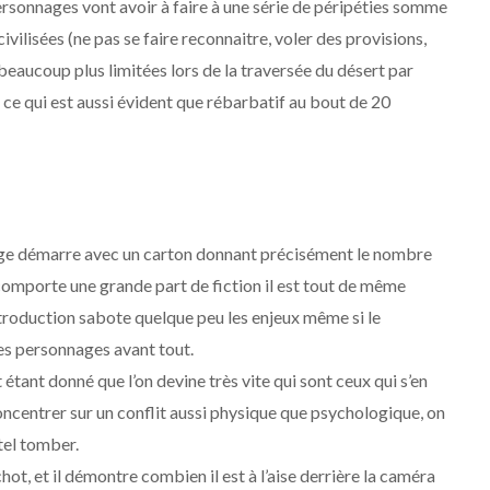
s personnages vont avoir à faire à une série de péripéties somme
ivilisées (ne pas se faire reconnaitre, voler des provisions,
beaucoup plus limitées lors de la traversée du désert par
, ce qui est aussi évident que rébarbatif au bout de 20
trage démarre avec un carton donnant précisément le nombre
t comporte une grande part de fiction il est tout de même
ntroduction sabote quelque peu les enjeux même si le
les personnages avant tout.
étant donné que l’on devine très vite qui sont ceux qui s’en
concentrer sur un conflit aussi physique que psychologique, on
tel tomber.
t, et il démontre combien il est à l’aise derrière la caméra