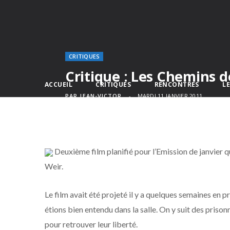
CRITIQUES
Critique : Les Chemins d
ACCUEIL
CRITIQUES
RENCONTRES
L
PAR
JEAN-VICTOR
MARDI 11 JANVIER 2011
Deuxième film planifié pour l’Emission de janvier qu
Weir.
Le film avait été projeté il y a quelques semaines en 
étions bien entendu dans la salle. On y suit des prison
pour retrouver leur liberté.