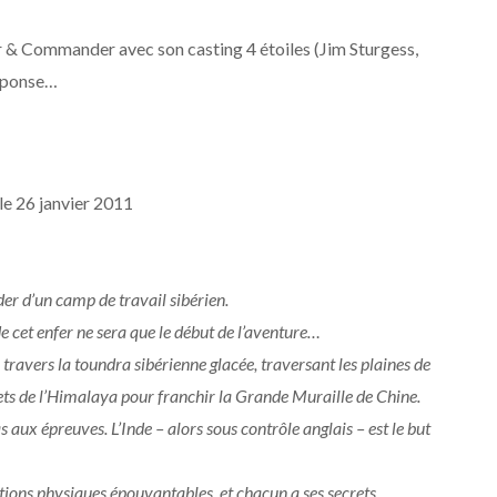
r & Commander avec son casting 4 étoiles (Jim Sturgess,
réponse…
le 26 janvier 2011
der d’un camp de travail sibérien.
 cet enfer ne sera que le début de l’aventure…
travers la toundra sibérienne glacée, traversant les plaines de
ets de l’Himalaya pour franchir la Grande Muraille de Chine.
 aux épreuves. L’Inde – alors sous contrôle anglais – est le but
ditions physiques épouvantables, et chacun a ses secrets…