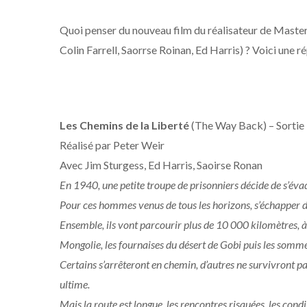
Quoi penser du nouveau film du réalisateur de Maste
Colin Farrell, Saorrse Roinan, Ed Harris) ? Voici une 
Les Chemins de la Liberté
(The Way Back) – Sortie 
Réalisé par Peter Weir
Avec Jim Sturgess, Ed Harris, Saoirse Ronan
En 1940, une petite troupe de prisonniers décide de s’éva
Pour ces hommes venus de tous les horizons, s’échapper de
Ensemble, ils vont parcourir plus de 10 000 kilomètres, à 
Mongolie, les fournaises du désert de Gobi puis les somm
Certains s’arrêteront en chemin, d’autres ne survivront pas
ultime.
Mais la route est longue, les rencontres risquées, les con