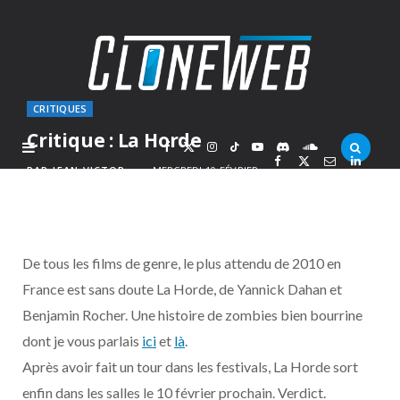
CRITIQUES
Critique : La Horde
F
X
I
T
Y
D
S
PAR
JEAN-VICTOR
MERCREDI 10 FÉVRIER
2010
a
(
n
i
o
i
o
c
T
s
k
u
s
u
De tous les films de genre, le plus attendu de 2010 en
e
w
t
T
T
c
n
France est sans doute La Horde, de Yannick Dahan et
Benjamin Rocher. Une histoire de zombies bien bourrine
b
i
a
o
u
o
d
dont je vous parlais
ici
et
là
.
o
t
g
k
b
r
C
Après avoir fait un tour dans les festivals, La Horde sort
enfin dans les salles le 10 février prochain. Verdict.