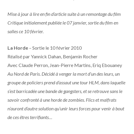
o
t
r
e
d
l
Mise à jour à lire en fin d’article suite à un remontage du film
k
e
a
o
Critique initialement publiée le 07 janvier, sortie du film en
r
m
u
salles ce 10 février.
)
d
La Horde
– Sortie le 10 février 2010
Réalisé par Yannick Dahan, Benjamin Rocher
Avec Claude Perron, Jean-Pierre Martins, Eriq Ebouaney
Au Nord de Paris. Décidé à venger la mort d’un des leurs, un
groupe de policiers prend d’assaut une tour HLM, dans laquelle
s’est barricadée une bande de gangsters, et se retrouve sans le
savoir confronté à une horde de zombies. Flics et malfrats
n’auront d’autre solution qu’unir leurs forces pour venir à bout
de ces êtres terrifiants…