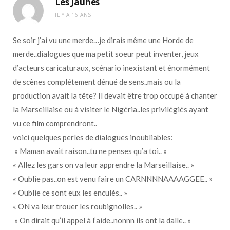
Les Jaunes
IL Y A 16 ANS
Se soir j’ai vu une merde…je dirais même une Horde de
merde..dialogues que ma petit soeur peut inventer, jeux
d’acteurs caricaturaux, scénario inexistant et énormément
de scènes complétement dénué de sens..mais ou la
production avait la tête? Il devait être trop occupé à chanter
la Marseillaise ou à visiter le Nigéria..les privilégiés ayant
vu ce film comprendront..
voici quelques perles de dialogues inoubliables:
» Maman avait raison..tu ne penses qu’a toi.. »
« Allez les gars on va leur apprendre la Marseillaise.. »
« Oublie pas..on est venu faire un CARNNNNAAAAGGEE.. »
« Oublie ce sont eux les enculés.. »
« ON va leur trouer les roubignolles.. »
» On dirait qu’il appel à l’aide..nonnn ils ont la dalle.. »