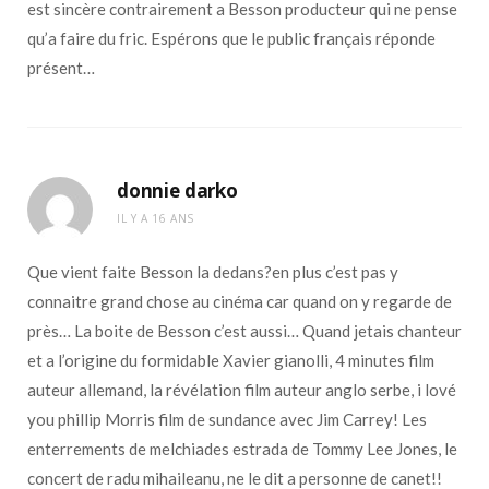
est sincère contrairement a Besson producteur qui ne pense
qu’a faire du fric. Espérons que le public français réponde
présent…
donnie darko
IL Y A 16 ANS
Que vient faite Besson la dedans?en plus c’est pas y
connaitre grand chose au cinéma car quand on y regarde de
près… La boite de Besson c’est aussi… Quand jetais chanteur
et a l’origine du formidable Xavier gianolli, 4 minutes film
auteur allemand, la révélation film auteur anglo serbe, i lové
you phillip Morris film de sundance avec Jim Carrey! Les
enterrements de melchiades estrada de Tommy Lee Jones, le
concert de radu mihaileanu, ne le dit a personne de canet!!