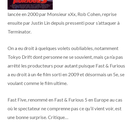
o
t
r
e
d
l
lancée en 2000 par Monsieur xXx, Rob Cohen, reprise
k
e
a
o
ensuite par Justin Lin depuis pressenti pour s’attaquer à
r
m
u
Terminator.
)
d
On a eu droit à quelques volets oubliables, notamment
Tokyo Drift dont personne ne se souvient, mais ça n’a pas
arrêté les producteurs pour autant puisque Fast & Furious
a eu droit à un 4e film sorti en 2009 et désormais un 5e, se
voulant comme le film ultime.
Fast Five, renommé en Fast & Furious 5 en Europe au cas
où le spectateur ne comprenne pas ce qu’il vient voir, est
une bonne surprise. Critique…