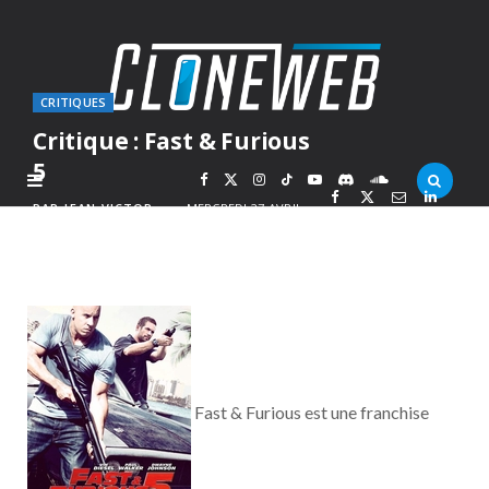
CRITIQUES
Critique : Fast & Furious
5
F
X
I
T
Y
D
S
PAR
JEAN-VICTOR
MERCREDI 27 AVRIL
2011
a
(
n
i
o
i
o
c
T
s
k
u
s
u
e
w
t
T
T
c
n
b
i
a
o
u
o
d
Fast & Furious est une franchise
o
t
g
k
b
r
C