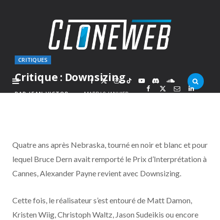
CRITIQUES
Critique : Downsizing
F
X
I
T
Y
D
S
PAR
JEAN-VICTOR
MARDI 9 JANVIER
2018
a
(
n
i
o
i
o
c
T
s
k
u
s
u
Quatre ans après Nebraska, tourné en noir et blanc et pour
e
w
t
T
T
c
n
lequel Bruce Dern avait remporté le Prix d’Interprétation à
Cannes, Alexander Payne revient avec Downsizing.
b
i
a
o
u
o
d
o
t
g
k
b
r
C
Cette fois, le réalisateur s’est entouré de Matt Damon,
Kristen Wiig, Christoph Waltz, Jason Sudeikis ou encore