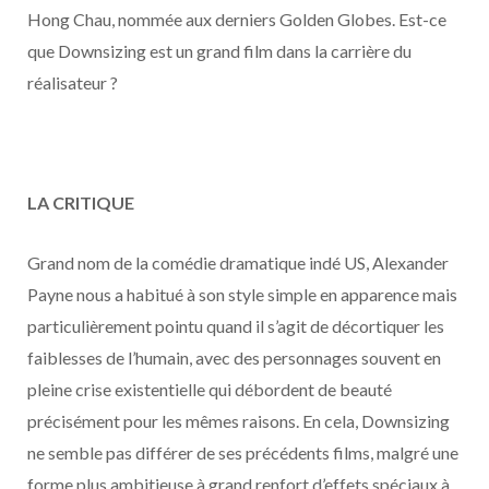
o
t
r
e
d
l
Hong Chau, nommée aux derniers Golden Globes. Est-ce
que Downsizing est un grand film dans la carrière du
k
e
a
o
réalisateur ?
r
m
u
)
d
LA CRITIQUE
Grand nom de la comédie dramatique indé US, Alexander
Payne nous a habitué à son style simple en apparence mais
particulièrement pointu quand il s’agit de décortiquer les
faiblesses de l’humain, avec des personnages souvent en
pleine crise existentielle qui débordent de beauté
précisément pour les mêmes raisons. En cela, Downsizing
ne semble pas différer de ses précédents films, malgré une
forme plus ambitieuse à grand renfort d’effets spéciaux à