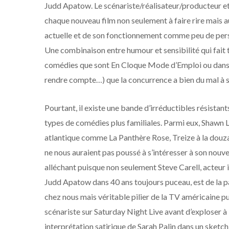
Judd Apatow. Le scénariste/réalisateur/producteur et 
chaque nouveau film non seulement à faire rire mais a
actuelle et de son fonctionnement comme peu de per
Une combinaison entre humour et sensibilité qui fait t
comédies que sont En Cloque Mode d’Emploi ou dans u
rendre compte…) que la concurrence a bien du mal à su
Pourtant, il existe une bande d’irréductibles résistan
types de comédies plus familiales. Parmi eux, Shawn 
atlantique comme La Panthère Rose, Treize à la douza
ne nous auraient pas poussé à s’intéresser à son nouvea
alléchant puisque non seulement Steve Carell, acteur i
Judd Apatow dans 40 ans toujours puceau, est de la pa
chez nous mais véritable pilier de la TV américaine p
scénariste sur Saturday Night Live avant d’exploser à 
interprétation satirique de Sarah Palin dans un sketc