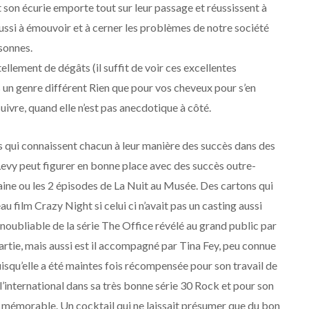
son écurie emporte tout sur leur passage et réussissent à
ussi à émouvoir et à cerner les problèmes de notre société
sonnes.
ellement de dégâts (il suffit de voir ces excellentes
n genre différent Rien que pour vos cheveux pour s’en
ivre, quand elle n’est pas anecdotique à côté.
ts qui connaissent chacun à leur manière des succès dans des
Levy peut figurer en bonne place avec des succès outre-
ine ou les 2 épisodes de La Nuit au Musée. Des cartons qui
u film Crazy Night si celui ci n’avait pas un casting aussi
noubliable de la série The Office révélé au grand public par
rtie, mais aussi est il accompagné par Tina Fey, peu connue
uisqu’elle a été maintes fois récompensée pour son travail de
l’international dans sa très bonne série 30 Rock et pour son
h mémorable. Un cocktail qui ne laissait présumer que du bon