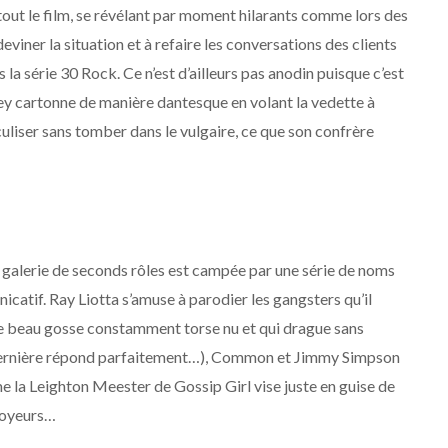
 tout le film, se révélant par moment hilarants comme lors des
eviner la situation et à refaire les conversations des clients
 la série 30 Rock. Ce n’est d’ailleurs pas anodin puisque c’est
ey cartonne de manière dantesque en volant la vedette à
culiser sans tomber dans le vulgaire, ce que son confrère
la galerie de seconds rôles est campée par une série de noms
icatif. Ray Liotta s’amuse à parodier les gangsters qu’il
le beau gosse constamment torse nu et qui drague sans
 dernière répond parfaitement…), Common et Jimmy Simpson
me la Leighton Meester de Gossip Girl vise juste en guise de
loyeurs…