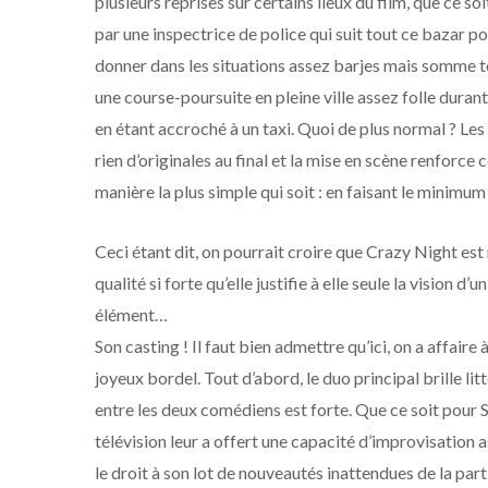
plusieurs reprises sur certains lieux du film, que ce so
par une inspectrice de police qui suit tout ce bazar pour
donner dans les situations assez barjes mais somme 
une course-poursuite en pleine ville assez folle duran
en étant accroché à un taxi. Quoi de plus normal ? Les
rien d’originales au final et la mise en scène renforce 
manière la plus simple qui soit : en faisant le minimum
Ceci étant dit, on pourrait croire que Crazy Night es
qualité si forte qu’elle justifie à elle seule la vision 
élément…
Son casting ! Il faut bien admettre qu’ici, on a affair
joyeux bordel. Tout d’abord, le duo principal brille lit
entre les deux comédiens est forte. Que ce soit pour S
télévision leur a offert une capacité d’improvisation 
le droit à son lot de nouveautés inattendues de la part