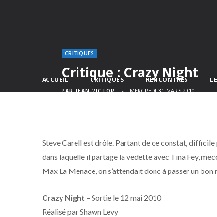
CRITIQUES
Critique : Crazy Night
ACCUEIL
CRITIQUES
RENCONTRES
L
PAR
JEAN-VICTOR
MERCREDI 31 MARS 2010
Steve Carell est drôle. Partant de ce constat, diffici
dans laquelle il partage la vedette avec Tina Fey, m
Max La Menace, on s’attendait donc à passer un bon
Crazy Night
– Sortie le 12 mai 2010
Réalisé par Shawn Levy