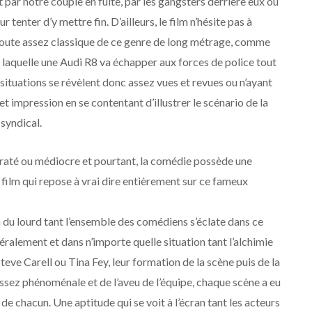
it par notre couple en fuite, par les gangsters derrière eux ou
 tenter d’y mettre fin. D’ailleurs, le film n’hésite pas à
toute assez classique de ce genre de long métrage, comme
t laquelle une Audi R8 va échapper aux forces de police tout
 situations se révèlent donc assez vues et revues ou n’ayant
cet impression en se contentant d’illustrer le scénario de la
 syndical.
t raté ou médiocre et pourtant, la comédie possède une
d’un film qui repose à vrai dire entièrement sur ce fameux
e à du lourd tant l’ensemble des comédiens s’éclate dans ce
téralement et dans n’importe quelle situation tant l’alchimie
teve Carell ou Tina Fey, leur formation de la scène puis de la
assez phénoménale et de l’aveu de l’équipe, chaque scène a eu
 de chacun. Une aptitude qui se voit à l’écran tant les acteurs