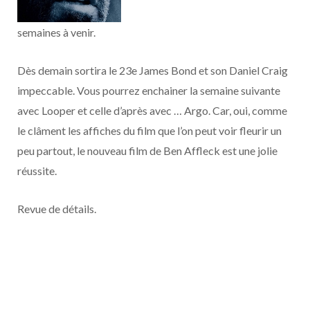
o
t
r
e
d
l
semaines à venir.
k
e
a
o
Dès demain sortira le 23e James Bond et son Daniel Craig
r
m
u
impeccable. Vous pourrez enchainer la semaine suivante
)
d
avec Looper et celle d’après avec … Argo. Car, oui, comme
le clâment les affiches du film que l’on peut voir fleurir un
peu partout, le nouveau film de Ben Affleck est une jolie
réussite.
Revue de détails.