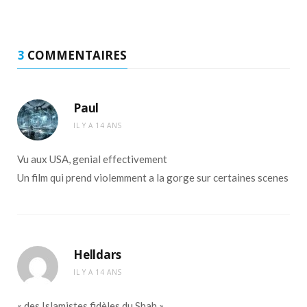
3
COMMENTAIRES
Paul
IL Y A 14 ANS
Vu aux USA, genial effectivement
Un film qui prend violemment a la gorge sur certaines scenes
Helldars
IL Y A 14 ANS
« des Islamistes fidèles du Shah »