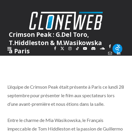
Crimson Peak : G.Del Toro,
T.Hiddleston & M.Wasikowska
F
X
I
T
Y
D
S
à Paris
PAR
ALEX
MARDI 29 SEPTEMBRE 2015
a
(
n
i
o
i
o
c
T
s
k
u
s
u
L’équipe de Crimson Peak était présente à Paris ce lundi 28
e
w
t
T
T
c
n
septembre pour présenter le film aux spectateurs lors
d’une avant-première et nous étions dans la salle.
b
i
a
o
u
o
d
o
t
g
k
b
r
C
Entre le charme de Mia Wasikowska, le Français
impeccable de Tom Hiddleston et la passion de Guillermo