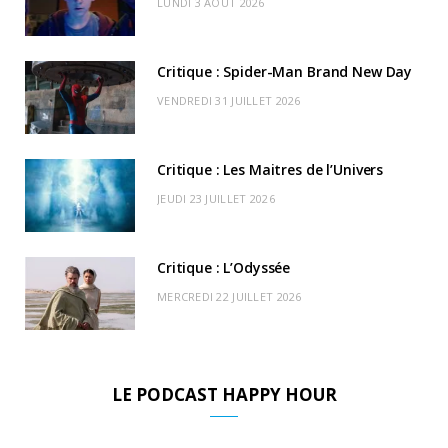
LUNDI 3 AOÛT 2026
o
t
r
e
d
l
k
e
a
o
Critique : Spider-Man Brand New Day
r
m
u
VENDREDI 31 JUILLET 2026
)
d
Critique : Les Maitres de l’Univers
JEUDI 23 JUILLET 2026
Critique : L’Odyssée
MERCREDI 22 JUILLET 2026
LE PODCAST HAPPY HOUR