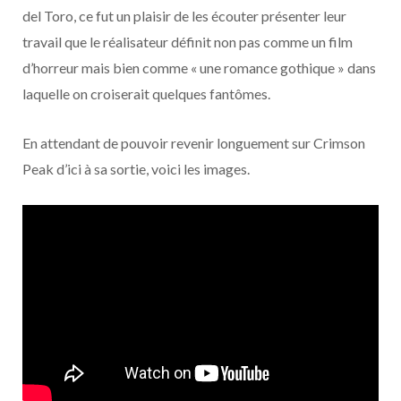
o
t
r
e
d
l
del Toro, ce fut un plaisir de les écouter présenter leur
travail que le réalisateur définit non pas comme un film
k
e
a
o
d’horreur mais bien comme « une romance gothique » dans
r
m
u
laquelle on croiserait quelques fantômes.
)
d
En attendant de pouvoir revenir longuement sur Crimson
Peak d’ici à sa sortie, voici les images.