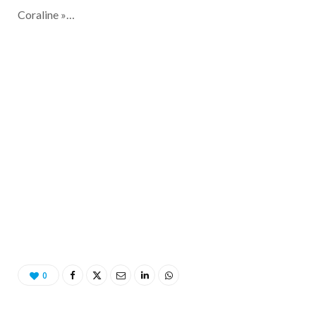
o
t
r
e
d
l
Coraline »…
k
e
a
o
r
m
u
)
d
0