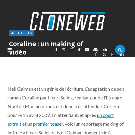
ACTUALITÉS
Coraline : un making of
F
X
I
T
Y
D
S
vidéo
PAR
MARCOLAS
MARDI 12 AOÛT 2008
a
(
n
i
o
i
o
c
T
s
k
u
s
u
Neil Gaiman est un génie de l’écriture. L’adaptation de son
e
w
t
T
T
c
n
roman Coraline par Henri Selick, réalisateur de l’Etrange
Noel de Monsieur Jack est donc très attendue. Ce sera
b
i
a
o
u
o
d
pour le 15 avril 2009. En attendant, et après
un court
o
t
g
k
b
r
C
extrait
et un
premier teaser
, voici un reportage making of
intitulé « Henri Selick et Neil Gaiman donnent vie à