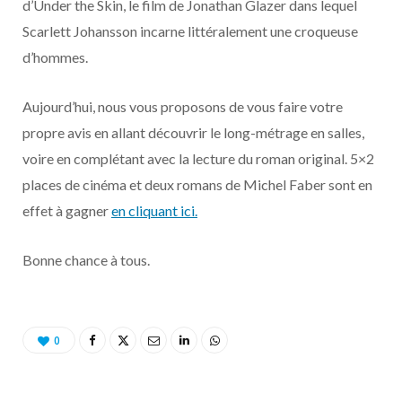
d’Under the Skin, le film de Jonathan Glazer dans lequel
o
t
r
e
d
l
Scarlett Johansson incarne littéralement une croqueuse
k
e
a
o
d’hommes.
r
m
u
Aujourd’hui, nous vous proposons de vous faire votre
propre avis en allant découvrir le long-métrage en salles,
)
d
voire en complétant avec la lecture du roman original. 5×2
places de cinéma et deux romans de Michel Faber sont en
effet à gagner
en cliquant ici.
Bonne chance à tous.
0