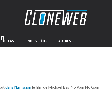
in
E PODCAST
NOS VIDÉOS
AUTRES
uait
dans l’Emission
le film de Michael Bay No Pain No Gain