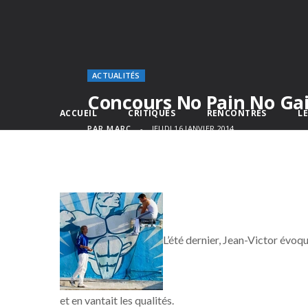
ACTUALITÉS
Concours No Pain No Ga
ACCUEIL
CRITIQUES
RENCONTRES
L
PAR
MARC
JEUDI 16 JANVIER 2014
L’été dernier, Jean-Victor évoq
et en vantait les qualités.