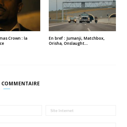
mas Crown : la
En bref : Jumanji, Matchbox,
ce
Orisha, Onslaught…
N COMMENTAIRE