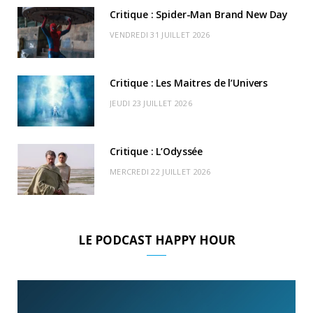
k
e
a
o
Critique : Spider-Man Brand New Day
r
m
u
VENDREDI 31 JUILLET 2026
)
d
Critique : Les Maitres de l’Univers
JEUDI 23 JUILLET 2026
Critique : L’Odyssée
MERCREDI 22 JUILLET 2026
LE PODCAST HAPPY HOUR