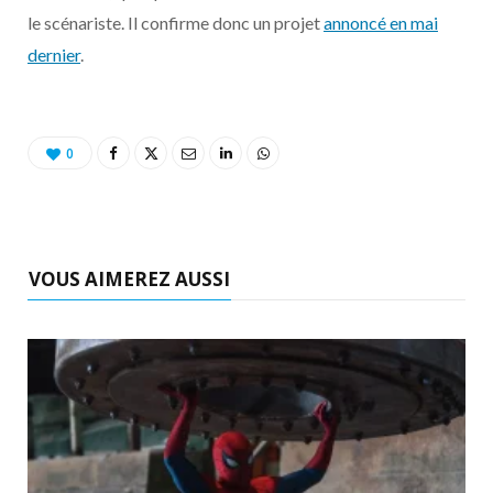
o
t
r
e
d
l
le scénariste. Il confirme donc un projet
annoncé en mai
dernier
.
k
e
a
o
r
m
u
0
)
d
VOUS AIMEREZ AUSSI