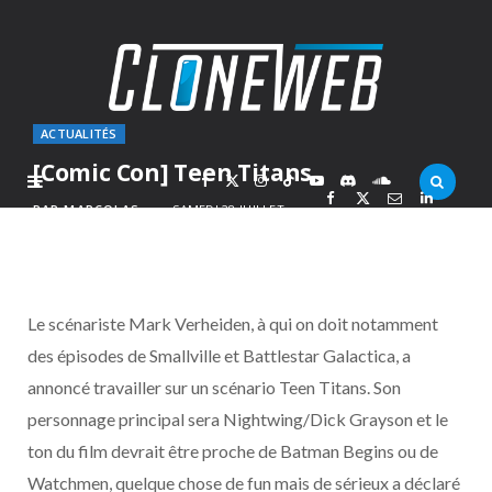
ACTUALITÉS
[Comic Con] Teen Titans
F
X
I
T
Y
D
S
PAR
MARCOLAS
SAMEDI 28 JUILLET
2007
a
(
n
i
o
i
o
c
T
s
k
u
s
u
Le scénariste Mark Verheiden, à qui on doit notamment
e
w
t
T
T
c
n
des épisodes de Smallville et Battlestar Galactica, a
annoncé travailler sur un scénario Teen Titans. Son
b
i
a
o
u
o
d
personnage principal sera Nightwing/Dick Grayson et le
o
t
g
k
b
r
C
ton du film devrait être proche de Batman Begins ou de
Watchmen, quelque chose de fun mais de sérieux a déclaré