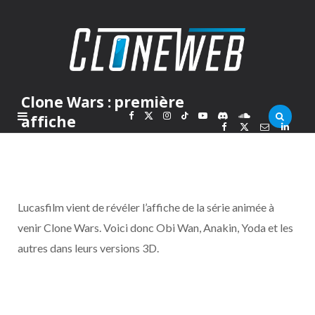
Clone Wars : première
F
X
I
T
Y
D
S
affiche
PAR
MARCOLAS
VENDREDI 18 MAI 2007
a
(
n
i
o
i
o
c
T
s
k
u
s
u
Lucasfilm vient de révéler l’affiche de la série animée à
e
w
t
T
T
c
n
venir Clone Wars. Voici donc Obi Wan, Anakin, Yoda et les
autres dans leurs versions 3D.
b
i
a
o
u
o
d
o
t
g
k
b
r
C