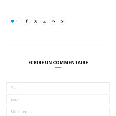
o
t
r
e
d
l
k
e
a
o
0
r
m
u
)
d
ECRIRE UN COMMENTAIRE