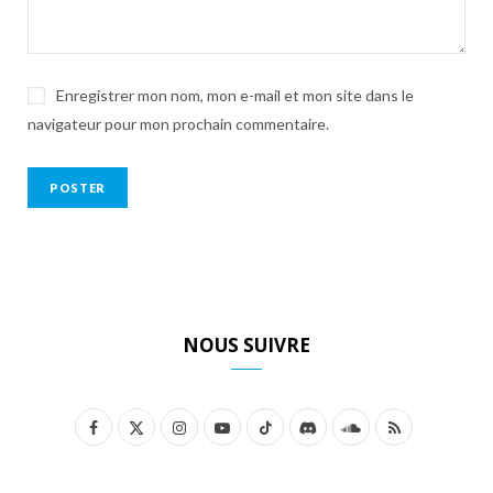
Enregistrer mon nom, mon e-mail et mon site dans le
navigateur pour mon prochain commentaire.
NOUS SUIVRE
F
X
I
Y
T
D
S
R
a
(
n
o
i
i
o
S