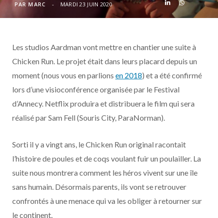
o
t
r
e
d
l
PAR
MARC
MARDI 23 JUIN 2020
k
e
a
o
Les studios Aardman vont mettre en chantier une suite à
r
m
u
Chicken Run. Le projet était dans leurs placard depuis un
)
d
moment (nous vous en parlions
en 2018
) et a été confirmé
lors d’une visioconférence organisée par le Festival
d’Annecy. Netflix produira et distribuera le film qui sera
réalisé par Sam Fell (Souris City, ParaNorman).
Sorti il y a vingt ans, le Chicken Run original racontait
l’histoire de poules et de coqs voulant fuir un poulailler. La
suite nous montrera comment les héros vivent sur une île
sans humain. Désormais parents, ils vont se retrouver
confrontés à une menace qui va les obliger à retourner sur
le continent.