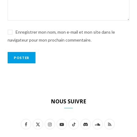
Enregistrer mon nom, mon e-mail et mon site dans le
navigateur pour mon prochain commentaire.
NOUS SUIVRE
F
X
I
Y
T
D
S
R
a
(
n
o
i
i
o
S