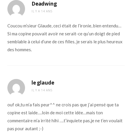
Deadwing
IL Y A 14 ANS
Coucou m’sieur Glaude, ceci était de l’ironie, bien entendu…
Si ma copine pouvait avoir ne serait-ce qu’un doigt de pied
semblable à celui d’une de ces filles, je serais le plus heureux
des hommes.
le glaude
IL Y A 14 ANS
ouf ok,tu m’a fais peur^^ ne crois pas que j’ai pensé que ta
copine est laide….loin de moi cette idée…mais ton
commentaire m’a irrité hihi ….t’inquiete pas,je ne t’en voulait
pas pour autant ;-)