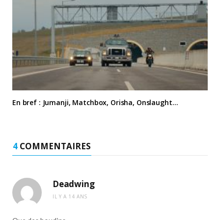
En bref : Jumanji, Matchbox, Orisha, Onslaught…
4
COMMENTAIRES
Deadwing
IL Y A 14 ANS