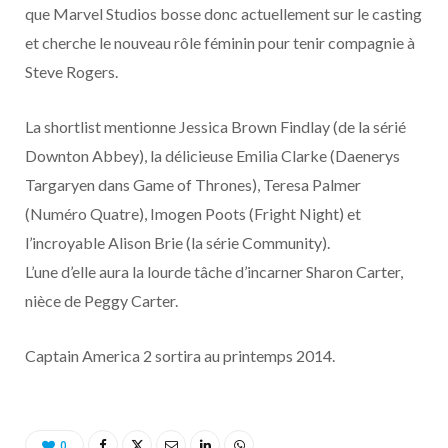
o
t
r
e
d
l
que Marvel Studios bosse donc actuellement sur le casting
et cherche le nouveau rôle féminin pour tenir compagnie à
k
e
a
o
Steve Rogers.
r
m
u
La shortlist mentionne Jessica Brown Findlay (de la sérié
)
d
Downton Abbey), la délicieuse Emilia Clarke (Daenerys
Targaryen dans Game of Thrones), Teresa Palmer
(Numéro Quatre), Imogen Poots (Fright Night) et
l’incroyable Alison Brie (la série Community).
L’une d’elle aura la lourde tâche d’incarner Sharon Carter,
nièce de Peggy Carter.
Captain America 2 sortira au printemps 2014.
0