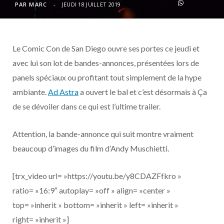
o
t
r
e
d
l
PAR
MARC
JEUDI 18 JUILLET 2019
k
e
a
o
Le Comic Con de San Diego ouvre ses portes ce jeudi et
r
m
u
avec lui son lot de bandes-annonces, présentées lors de
)
d
panels spéciaux ou profitant tout simplement de la hype
ambiante.
Ad Astra
a ouvert le bal et c’est désormais à Ça
de se dévoiler dans ce qui est l’ultime trailer.
Attention, la bande-annonce qui suit montre vraiment
beaucoup d’images du film d’Andy Muschietti.
[trx_video url= »https://youtu.be/y8CDAZFfkro »
ratio= »16:9″ autoplay= »off » align= »center »
top= »inherit » bottom= »inherit » left= »inherit »
right= »inherit »]