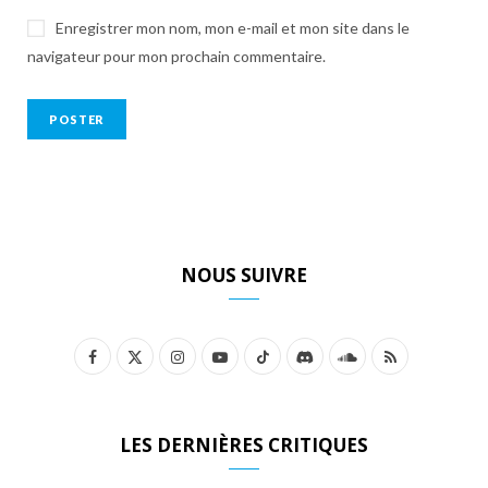
Enregistrer mon nom, mon e-mail et mon site dans le
navigateur pour mon prochain commentaire.
NOUS SUIVRE
F
X
I
Y
T
D
S
R
a
(
n
o
i
i
o
S
c
T
s
u
k
s
u
S
LES DERNIÈRES CRITIQUES
e
w
t
T
T
c
n