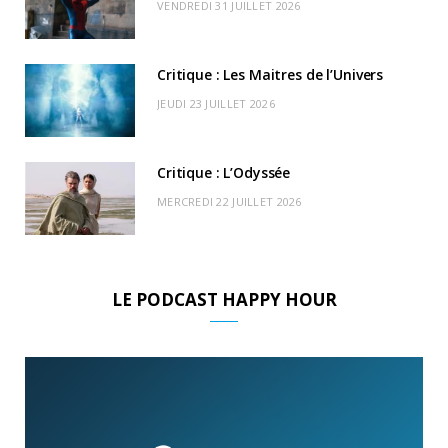
r
m
u
VENDREDI 31 JUILLET 2026
)
d
Critique : Les Maitres de l’Univers
JEUDI 23 JUILLET 2026
Critique : L’Odyssée
MERCREDI 22 JUILLET 2026
LE PODCAST HAPPY HOUR