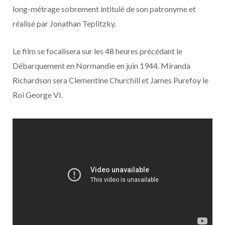
o
t
r
e
d
l
long-métrage sobrement intitulé de son patronyme et
réalisé par Jonathan Teplitzky.
k
e
a
o
Le film se focalisera sur les 48 heures précédant le
r
m
u
Débarquement en Normandie en juin 1944. Miranda
)
d
Richardson sera Clementine Churchill et James Purefoy le
Roi George VI.