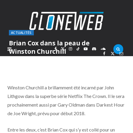
ACTUALITÉS
Brian Cox dans la peau de
F
X
I
T
Y
D
S
Winston Churchill
PAR
MARC
MARDI 4 AVRIL 2017
a
(
n
i
o
i
o
c
T
s
k
u
s
u
Winston Churchill a brillamment été incarné par John
e
w
t
T
T
c
n
Lithgow dans la superbe série Netflix The Crown. Il le sera
prochainement aussi par Gary Oldman dans Darkest Hour
b
i
a
o
u
o
d
de Joe Wright, prévu pour début 2018.
o
t
g
k
b
r
C
Entre les deux, c’est Brian Cox qui s’y est collé pour un