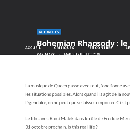
ACTUALITÉS
Bohemian Rhapsody : le 
ACCUEIL
CRITIQUES
RENCONTRES
L
PAR
MARC
MARDI 17 JUILLET 2018
La musique de Queen passe avec tout, fonctionne avec
les situations possibles. Alors quand il s’agit de la 
légendaire, on ne peut que se laisser emporter. C’est p
Le film avec Rami Malek dans le rôle de Freddie Merc
31 octobre prochain. Is this real life ?