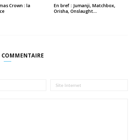
mas Crown : la
En bref : Jumanji, Matchbox,
ce
Orisha, Onslaught…
N COMMENTAIRE