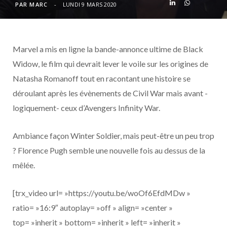
o
t
r
e
d
l
PAR
MARC
LUNDI 9 MARS 2020
k
e
a
o
Marvel a mis en ligne la bande-annonce ultime de Black
r
m
u
Widow, le film qui devrait lever le voile sur les origines de
)
d
Natasha Romanoff tout en racontant une histoire se
déroulant après les évènements de Civil War mais avant -
logiquement- ceux d’Avengers Infinity War.
Ambiance façon Winter Soldier, mais peut-être un peu trop
? Florence Pugh semble une nouvelle fois au dessus de la
mêlée.
[trx_video url= »https://youtu.be/woOf6EfdMDw »
ratio= »16:9″ autoplay= »off » align= »center »
top= »inherit » bottom= »inherit » left= »inherit »