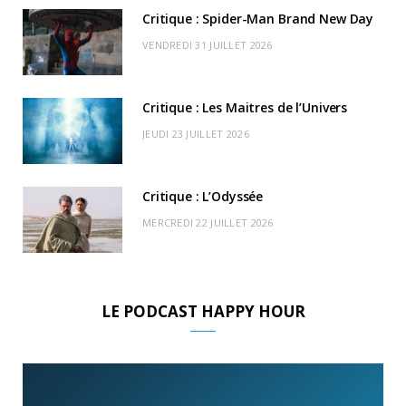
k
e
a
o
Critique : Spider-Man Brand New Day
r
m
u
VENDREDI 31 JUILLET 2026
)
d
Critique : Les Maitres de l’Univers
JEUDI 23 JUILLET 2026
Critique : L’Odyssée
MERCREDI 22 JUILLET 2026
LE PODCAST HAPPY HOUR