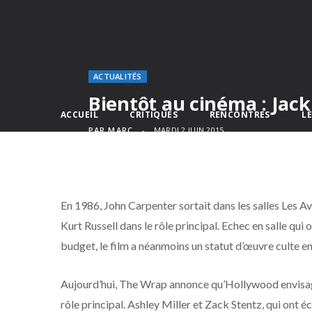
ACTUALITÉS
Bientôt au cinéma : Jac
ACCUEIL
CRITIQUES
RENCONTRES
L
PAR
MARC
MARDI 2 JUIN 2015
En 1986, John Carpenter sortait dans les salles Les 
Kurt Russell dans le rôle principal. Echec en salle qui o
budget, le film a néanmoins un statut d’œuvre culte en
Aujourd’hui, The Wrap annonce qu’Hollywood envisa
rôle principal. Ashley Miller et Zack Stentz, qui on