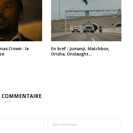
mas Crown : la
En bref : Jumanji, Matchbox,
ce
Orisha, Onslaught…
N COMMENTAIRE