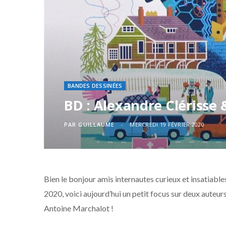
BANDES DESSINÉES
BD : Alexandre Clérisse
PAR
GUILLAUME
MERCREDI 19 FÉVRIER 2020
Bien le bonjour amis internautes curieux et insatiables
2020, voici aujourd’hui un petit focus sur deux auteurs
Antoine Marchalot !