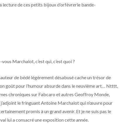
lecture de ces petits bijoux d’orfèvrerie bande-
ous Marchalot, c’est qui, c’est quoi ?
e auteur de bédé légèrement désabusé cache un trésor de
 mon goût pour l’humour absurde dans le neuvième art… Ntttt,
tes mes chroniques sur Fabcaro et autres Geoffroy Monde,
e, j’adjoint le fringuant Antoine Marchalot qui n’œuvre pour
certainement promis à un grand avenir. Et je ne suis pas le
tival lui a consacré une exposition cette année.