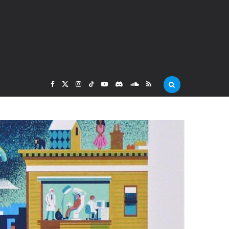
F
X
I
T
Y
D
S
R
a
(
n
i
o
i
o
S
c
T
s
k
u
s
u
S
e
w
t
T
T
c
n
b
i
a
o
u
o
d
o
t
g
k
b
r
C