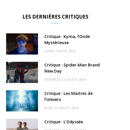
a
(
n
o
i
i
o
S
c
T
s
u
k
s
u
S
LES DERNIÈRES CRITIQUES
e
w
t
T
T
c
n
b
i
a
u
o
o
d
Critique : Kyma, l’Onde
o
t
g
Mystérieuse
b
k
r
C
LUNDI 3 AOÛT 2026
o
t
r
e
d
l
k
e
a
o
Critique : Spider-Man Brand
New Day
r
m
u
VENDREDI 31 JUILLET 2026
)
d
Critique : Les Maitres de
l’Univers
JEUDI 23 JUILLET 2026
Critique : L’Odyssée