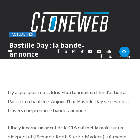
ACTUALITÉS
Bastille Day : la bande-
F
X
I
T
Y
D
S
annonce
PAR
MARC
MARDI 16 FÉVRIER 2016
a
(
n
i
o
i
o
c
T
s
k
u
s
u
Il y a quelques mois, Idris Elba tournait un film d’action à
e
w
t
T
T
c
n
Paris et en banlieue. Aujourd’hui, Bastille Day se dévoile à
travers une première bande-annonce.
b
i
a
o
u
o
d
o
t
g
k
b
r
C
Elba y incarne un agent de la CIA qui met la main sur un
pickpocket (Richard « Robb Stark » Madden), lui-même