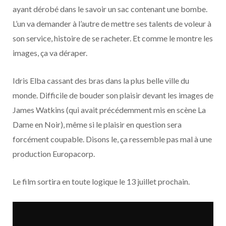
o
t
r
e
d
l
ayant dérobé dans le savoir un sac contenant une bombe.
L’un va demander à l’autre de mettre ses talents de voleur à
k
e
a
o
son service, histoire de se racheter. Et comme le montre les
r
m
u
images, ça va déraper.
)
d
Idris Elba cassant des bras dans la plus belle ville du
monde. Difficile de bouder son plaisir devant les images de
James Watkins (qui avait précédemment mis en scène La
Dame en Noir), même si le plaisir en question sera
forcément coupable. Disons le, ça ressemble pas mal à une
production Europacorp.
Le film sortira en toute logique le 13 juillet prochain.