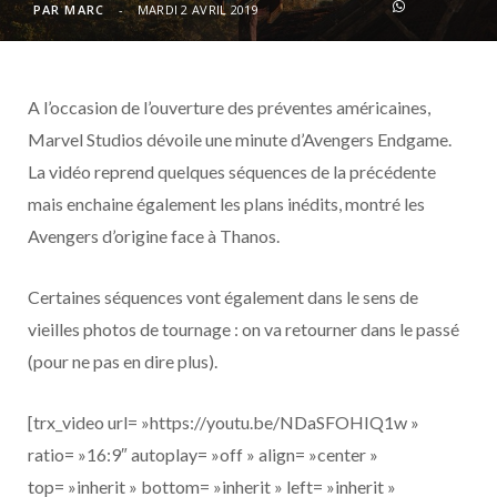
o
t
r
e
d
l
PAR
MARC
MARDI 2 AVRIL 2019
k
e
a
o
A l’occasion de l’ouverture des préventes américaines,
r
m
u
Marvel Studios dévoile une minute d’Avengers Endgame.
)
d
La vidéo reprend quelques séquences de la précédente
mais enchaine également les plans inédits, montré les
Avengers d’origine face à Thanos.
Certaines séquences vont également dans le sens de
vieilles photos de tournage : on va retourner dans le passé
(pour ne pas en dire plus).
[trx_video url= »https://youtu.be/NDaSFOHIQ1w »
ratio= »16:9″ autoplay= »off » align= »center »
top= »inherit » bottom= »inherit » left= »inherit »