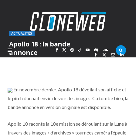
ACTUALITÉS
Apollo 18 : la bande
F
X
I
T
Y
D
S
annonce
PAR
MARC
LUNDI 21 FÉVRIER 2011
a
(
n
i
o
i
o
c
T
s
k
u
s
u
En novembre dernier, Apollo 18 dévoilait son affiche et
e
w
t
T
T
c
n
le pitch donnait envie de voir des images. Ca tombe bien, la
bande annonce en version originale est disponible.
b
i
a
o
u
o
d
o
t
g
k
b
r
C
Apollo 18 raconte la 18e mission se déroulant sur la Lune à
travers des images « d’archives » tournées caméra l’épaule