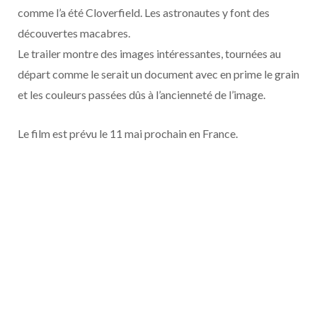
o
t
r
e
d
l
comme l’a été Cloverfield. Les astronautes y font des
découvertes macabres.
k
e
a
o
Le trailer montre des images intéressantes, tournées au
r
m
u
départ comme le serait un document avec en prime le grain
et les couleurs passées dûs à l’ancienneté de l’image.
)
d
Le film est prévu le 11 mai prochain en France.