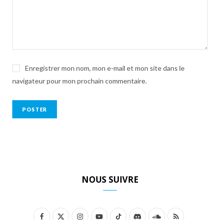
Enregistrer mon nom, mon e-mail et mon site dans le
navigateur pour mon prochain commentaire.
NOUS SUIVRE
F
X
I
Y
T
D
S
R