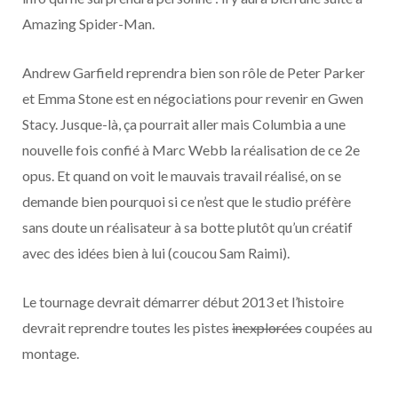
o
t
r
e
d
l
Amazing Spider-Man.
k
e
a
o
Andrew Garfield reprendra bien son rôle de Peter Parker
r
m
u
et Emma Stone est en négociations pour revenir en Gwen
Stacy. Jusque-là, ça pourrait aller mais Columbia a une
)
d
nouvelle fois confié à Marc Webb la réalisation de ce 2e
opus. Et quand on voit le mauvais travail réalisé, on se
demande bien pourquoi si ce n’est que le studio préfère
sans doute un réalisateur à sa botte plutôt qu’un créatif
avec des idées bien à lui (coucou Sam Raimi).
Le tournage devrait démarrer début 2013 et l’histoire
devrait reprendre toutes les pistes
inexplorées
coupées au
montage.