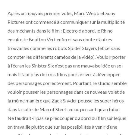
o
t
r
e
d
l
Après un mauvais premier volet, Marc Webb et Sony
k
e
a
o
Pictures ont commencé à communiquer sur la multiplicité
des méchants dans le film : Electro d’abord, le Rhino
r
m
u
ensuite, le Bouffon Vert enfin et sans doute d’autres
)
d
trouvailles comme les robots Spider Slayers (et ce, sans
compter les différents caméos de la vidéo). Vouloir porter
à l’écran les Sinister Six n’est pas une mauvaise idée en soi
mais il faut plus de trois films pour arriver à développer
des personnages correctement. Pourtant, le studio semble
vouloir pousser les personnages dans ce nouveau volet de
la même manière que Zack Snyder pousse les super héros
dans la suite de Man of Steel : en ne pensant qu’au futur.
Ne faudrait-il pas se préoccuper d’abord du film sur lequel
on travaille plutôt que sur les possibilités à venir d’une