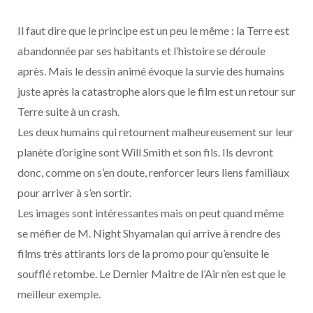
o
t
r
e
d
l
Il faut dire que le principe est un peu le même : la Terre est
k
e
a
o
abandonnée par ses habitants et l’histoire se déroule
après. Mais le dessin animé évoque la survie des humains
r
m
u
juste après la catastrophe alors que le film est un retour sur
)
d
Terre suite à un crash.
Les deux humains qui retournent malheureusement sur leur
planète d’origine sont Will Smith et son fils. Ils devront
donc, comme on s’en doute, renforcer leurs liens familiaux
pour arriver à s’en sortir.
Les images sont intéressantes mais on peut quand même
se méfier de M. Night Shyamalan qui arrive à rendre des
films très attirants lors de la promo pour qu’ensuite le
soufflé retombe. Le Dernier Maitre de l’Air n’en est que le
meilleur exemple.