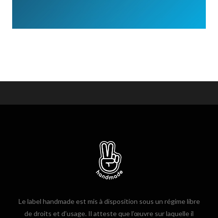
Le label handmade est mis à disposition sous un régime libre
de droits et d’usage. Il atteste que l’œuvre sur laquelle il