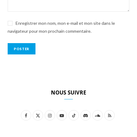
Enregistrer mon nom, mon e-mail et mon site dans le
navigateur pour mon prochain commentaire.
NOUS SUIVRE
F
X
I
Y
T
D
S
R
a
(
n
o
i
i
o
S
c
T
s
u
k
s
u
S