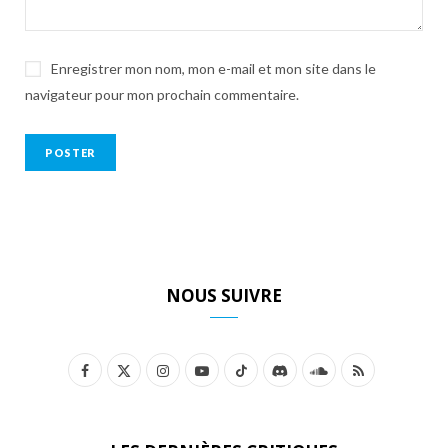
Enregistrer mon nom, mon e-mail et mon site dans le
navigateur pour mon prochain commentaire.
NOUS SUIVRE
F
X
I
Y
T
D
S
R
a
(
n
o
i
i
o
S
c
T
s
u
k
s
u
S