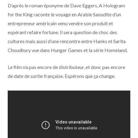
o
t
r
e
d
l
D’après le roman éponyme de Dave Eggers, A Hologram
for the King raconte le voyage en Arabie Saoudite d’un
k
e
a
o
entrepreneur américain venu vendre son produit et
r
m
u
espérant refaire fortune. Il sera question de choc des
cultures mais aussi d’une rencontre entre Hanks et Sarita
)
d
Choudhury vue dans Hunger Games et la série Homeland.
Le film n’a pas encore de distributeur, et donc pas encore
de date de sortie française. Espérons que ça change.