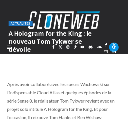
ACTUALITÉS
A Hologram for the King : le
nouveau Tom Tykwer se
F
X
I
T
Y
D
S
dévoile
PAR
MARC
VENDREDI 11 MARS 2016
a
(
n
i
o
i
o
c
T
s
k
u
s
u
Après avoir collaboré avec les soeurs Wachowski sur
e
w
t
T
T
c
n
l’indispensable Cloud Atlas et quelques épisodes de la
série Sense 8, le réalisateur Tom Tykwer revient avec un
b
i
a
o
u
o
d
projet solo intitulé A Hologram for the King. Et pour
o
t
g
k
b
r
C
l’occasion, il retrouve Tom Hanks et Ben Wishaw.