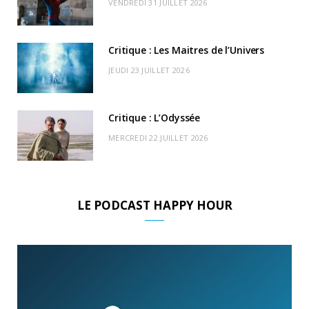
VENDREDI 31 JUILLET 2026
)
d
Critique : Les Maitres de l’Univers
JEUDI 23 JUILLET 2026
Critique : L’Odyssée
MERCREDI 22 JUILLET 2026
LE PODCAST HAPPY HOUR