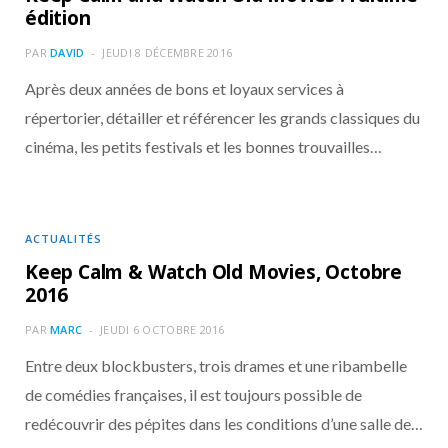
o
t
r
e
d
l
édition
PAR
DAVID
JEUDI 8 DÉCEMBRE 2016
k
e
a
o
Après deux années de bons et loyaux services à
r
m
u
répertorier, détailler et référencer les grands classiques du
cinéma, les petits festivals et les bonnes trouvailles…
)
d
ACTUALITÉS
Keep Calm & Watch Old Movies, Octobre
2016
PAR
MARC
JEUDI 6 OCTOBRE 2016
Entre deux blockbusters, trois drames et une ribambelle
de comédies françaises, il est toujours possible de
redécouvrir des pépites dans les conditions d’une salle de…