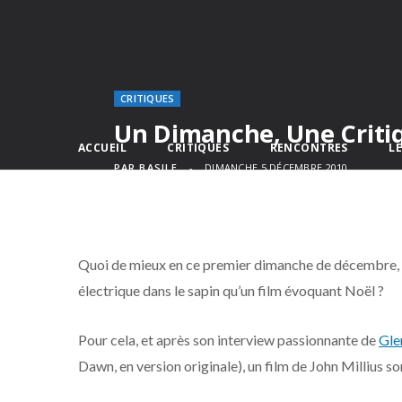
CRITIQUES
Un Dimanche, Une Critiq
ACCUEIL
CRITIQUES
RENCONTRES
L
PAR
BASILE
DIMANCHE 5 DÉCEMBRE 2010
Quoi de mieux en ce premier dimanche de décembre, al
électrique dans le sapin qu’un film évoquant Noël ?
Pour cela, et après son interview passionnante de
Gle
Dawn, en version originale), un film de John Millius so