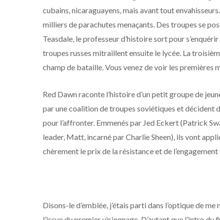
cubains, nicaraguayens, mais avant tout envahisseurs
milliers de parachutes menaçants. Des troupes se posen
Teasdale, le professeur d’histoire sort pour s’enquérir d
troupes russes mitraillent ensuite le lycée. La trois
champ de bataille. Vous venez de voir les premières 
Red Dawn raconte l’histoire d’un petit groupe de jeune
par une coalition de troupes soviétiques et décident 
pour l’affronter. Emmenés par Jed Eckert (Patrick Sway
leader, Matt, incarné par Charlie Sheen), ils vont appl
chèrement le prix de la résistance et de l’engagement 
Disons-le d’emblée, j’étais parti dans l’optique de me
l’issue du premier visionnage. D’autant que l’intro du 