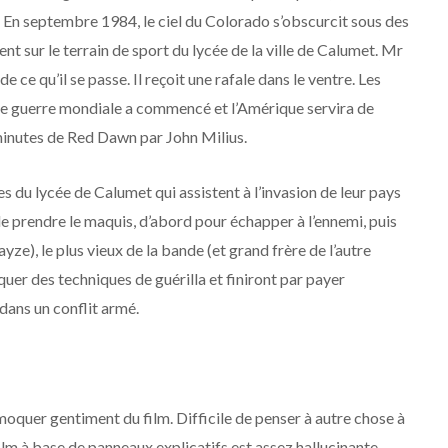
. En septembre 1984, le ciel du Colorado s’obscurcit sous des
t sur le terrain de sport du lycée de la ville de Calumet. Mr
e ce qu’il se passe. Il reçoit une rafale dans le ventre. Les
ième guerre mondiale a commencé et l’Amérique servira de
minutes de Red Dawn par John Milius.
s du lycée de Calumet qui assistent à l’invasion de leur pays
de prendre le maquis, d’abord pour échapper à l’ennemi, puis
ze), le plus vieux de la bande (et grand frère de l’autre
iquer des techniques de guérilla et finiront par payer
dans un conflit armé.
 moquer gentiment du film. Difficile de penser à autre chose à
film à base de panneaux explicatifs est assez hallucinante,