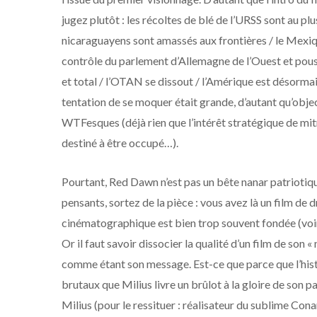
jugez plutôt : les récoltes de blé de l’URSS sont au p
nicaraguayens sont amassés aux frontières / le Mexiqu
contrôle du parlement d’Allemagne de l’Ouest et pous
et total / l’OTAN se dissout / l’Amérique est désormais
tentation de se moquer était grande, d’autant qu’obje
WTFesques (déjà rien que l’intérêt stratégique de mit
destiné à être occupé…).
Pourtant, Red Dawn n’est pas un bête nanar patriotiqu
pensants, sortez de la pièce : vous avez là un film de
cinématographique est bien trop souvent fondée (voir
Or il faut savoir dissocier la qualité d’un film de so
comme étant son message. Est-ce que parce que l’his
brutaux que Milius livre un brûlot à la gloire de son p
Milius (pour le ressituer : réalisateur du sublime Con