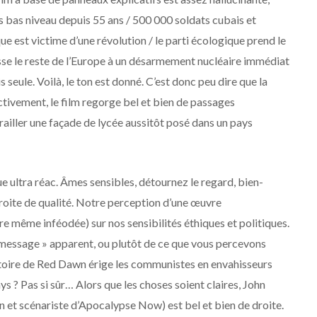
lus bas niveau depuis 55 ans / 500 000 soldats cubais et
e est victime d’une révolution / le parti écologique prend le
se le reste de l’Europe à un désarmement nucléaire immédiat
 seule. Voilà, le ton est donné. C’est donc peu dire que la
ctivement, le film regorge bel et bien de passages
railler une façade de lycée aussitôt posé dans un pays
e ultra réac. Âmes sensibles, détournez le regard, bien-
 droite de qualité. Notre perception d’une œuvre
e même inféodée) sur nos sensibilités éthiques et politiques.
n « message » apparent, ou plutôt de ce que vous percevons
toire de Red Dawn érige les communistes en envahisseurs
ays ? Pas si sûr… Alors que les choses soient claires, John
an et scénariste d’Apocalypse Now) est bel et bien de droite.