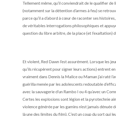
Tellement même, qu’il conviendrait de le qualifier de li
(notamment sur la détention d’armes à feu) se retrouve
parce qu’il a d’abord à cœur de raconter ses histoires,
de véritables interrogations philosophiques et appuyer
question du libre arbitre, de la place (et l’exaltation) d
Et violent, Red Dawn l’est assurément. Lorsque les je
qu’ils récupèrent pour signer leurs actions) entrent en 
vraiment dans Dennis la Malice ou Maman j’ai raté l’a
guérilla menée par les adolescents redoutable d’effic
avec la sauvagerie d’un Rambo I ou 4 qu’avec un C
Certes les explosions sont légion et la pyrotechnie ai
violence générée par les gamins n’est jamais dénuée de 
là une des limites du film). C’est un coup du sort qui l