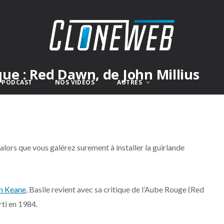
ue : Red Dawn, de John Millius
E PODCAST
NOS VIDÉOS
AUTRES
ors que vous galérez surement à installer la guirlande
n Keane
, Basile revient avec sa critique de l’Aube Rouge (Red
rti en 1984.