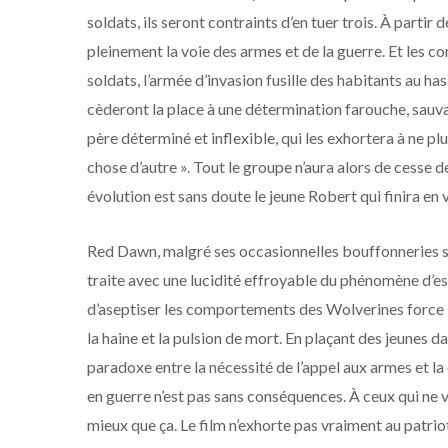
soldats, ils seront contraints d’en tuer trois. À partir d
pleinement la voie des armes et de la guerre. Et les c
soldats, l’armée d’invasion fusille des habitants au ha
cèderont la place à une détermination farouche, sauvag
père déterminé et inflexible, qui les exhortera à ne pl
chose d’autre ». Tout le groupe n’aura alors de cesse de
évolution est sans doute le jeune Robert qui finira en
Red Dawn, malgré ses occasionnelles bouffonneries s
traite avec une lucidité effroyable du phénomène d’esc
d’aseptiser les comportements des Wolverines force l
la haine et la pulsion de mort. En plaçant des jeunes da
paradoxe entre la nécessité de l’appel aux armes et l
en guerre n’est pas sans conséquences. À ceux qui ne
mieux que ça. Le film n’exhorte pas vraiment au patri