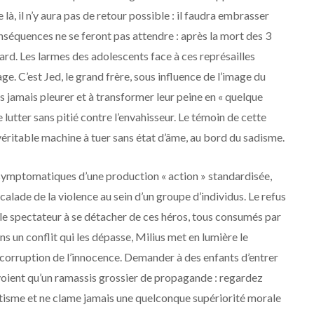
e là, il n’y aura pas de retour possible : il faudra embrasser
onséquences ne se feront pas attendre : après la mort des 3
sard. Les larmes des adolescents face à ces représailles
e. C’est Jed, le grand frère, sous influence de l’image du
us jamais pleurer et à transformer leur peine en « quelque
 lutter sans pitié contre l’envahisseur. Le témoin de cette
 véritable machine à tuer sans état d’âme, au bord du sadisme.
ymptomatiques d’une production « action » standardisée,
alade de la violence au sein d’un groupe d’individus. Le refus
e spectateur à se détacher de ces héros, tous consumés par
ns un conflit qui les dépasse, Milius met en lumière le
a corruption de l’innocence. Demander à des enfants d’entrer
 voient qu’un ramassis grossier de propagande : regardez
otisme et ne clame jamais une quelconque supériorité morale