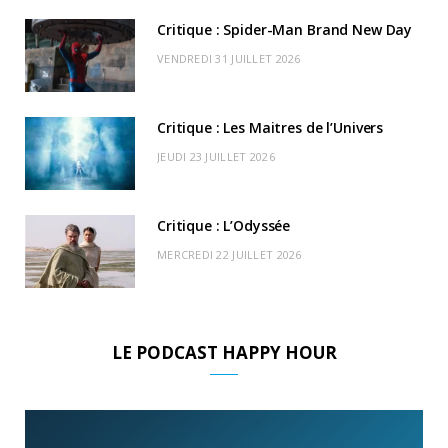
k
e
a
o
Critique : Spider-Man Brand New Day
r
m
u
VENDREDI 31 JUILLET 2026
)
d
Critique : Les Maitres de l’Univers
JEUDI 23 JUILLET 2026
Critique : L’Odyssée
MERCREDI 22 JUILLET 2026
LE PODCAST HAPPY HOUR