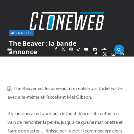
ACTUALITÉS
The Beaver : la bande
F
X
I
T
Y
D
S
annonce
PAR
MARC
SAMEDI 4 DÉCEMBRE 2010
a
(
n
i
o
i
o
c
T
s
k
u
s
u
The Beaver est le nouveau film réalisé par Jodie Foster
e
w
t
T
T
c
n
avec elle-même et l’excellent Mel Gibson.
b
i
a
o
u
o
d
Il y incarnera un fabricant de jouet dépressif, tentant en
o
t
g
k
b
r
C
vain de remonter la pente, jusqu’à ce qu’une marionette en
forme de castor … finisse par l’aider. Il commencera alors