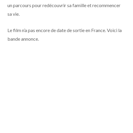
o
t
r
e
d
l
un parcours pour redécouvrir sa famille et recommencer
sa vie.
k
e
a
o
Le film n’a pas encore de date de sortie en France. Voici la
r
m
u
bande annonce.
)
d