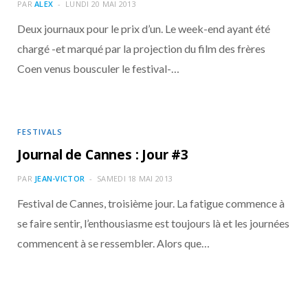
o
t
r
e
d
l
PAR
ALEX
LUNDI 20 MAI 2013
Deux journaux pour le prix d’un. Le week-end ayant été
k
e
a
o
chargé -et marqué par la projection du film des frères
Coen venus bousculer le festival-…
r
m
u
)
d
FESTIVALS
Journal de Cannes : Jour #3
PAR
JEAN-VICTOR
SAMEDI 18 MAI 2013
Festival de Cannes, troisième jour. La fatigue commence à
se faire sentir, l’enthousiasme est toujours là et les journées
commencent à se ressembler. Alors que…