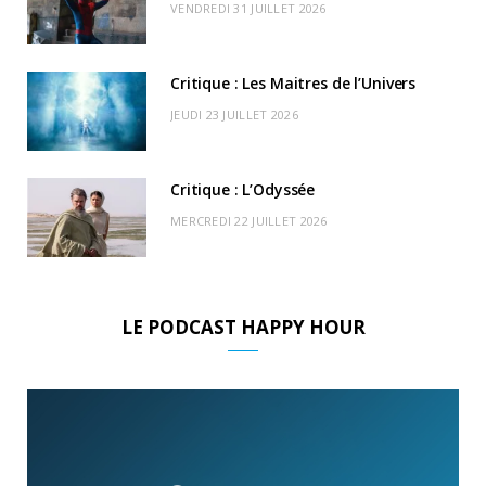
r
m
u
VENDREDI 31 JUILLET 2026
)
d
Critique : Les Maitres de l’Univers
JEUDI 23 JUILLET 2026
Critique : L’Odyssée
MERCREDI 22 JUILLET 2026
LE PODCAST HAPPY HOUR