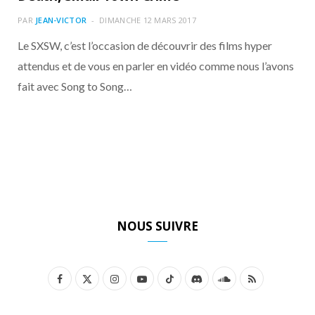
o
t
r
e
d
l
PAR
JEAN-VICTOR
DIMANCHE 12 MARS 2017
k
e
a
o
Le SXSW, c’est l’occasion de découvrir des films hyper
attendus et de vous en parler en vidéo comme nous l’avons
r
m
u
fait avec Song to Song…
)
d
NOUS SUIVRE
F
X
I
Y
T
D
S
R
a
(
n
o
i
i
o
S