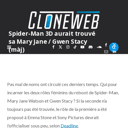
Spider-Man 3D aurait trouvé
sa Mary Jane / Gwen Stacy
F
X
I
T
Y
D
S
(màj)
PAR
MARC
MERCREDI 6 OCTOBRE 2010
a
(
n
i
o
i
o
c
T
s
k
u
s
u
Pas mal de noms ont circulé ces derniers temps. Qui pour
e
w
t
T
T
c
n
incarner les deux rôles féminins du reboot de Spider-Man,
Mary Jane Watson et Gwen Stacy ? Si la seconde n’a
b
i
a
o
u
o
d
toujours pas été trouvée, le rôle de la première a été
o
t
g
k
b
r
C
proposé à Emma Stone et Sony Pictures devrait
l’officialiser sous peu, selon
Deadline
.