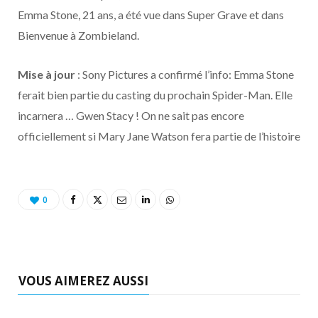
o
t
r
e
d
l
Emma Stone, 21 ans, a été vue dans Super Grave et dans
Bienvenue à Zombieland.
k
e
a
o
r
m
u
Mise à jour
: Sony Pictures a confirmé l’info: Emma Stone
ferait bien partie du casting du prochain Spider-Man. Elle
)
d
incarnera … Gwen Stacy ! On ne sait pas encore
officiellement si Mary Jane Watson fera partie de l’histoire
0
VOUS AIMEREZ AUSSI