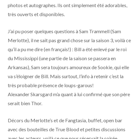
photos et autographes. Ils ont simplement été adorables,
très ouverts et disponibles.
J’ai pu poser quelques questions à Sam Trammell (Sam
Merlotte), il ne sait pas grand chose sur la saison 3, voilà ce
qu’il a pu me dire (en français!) : Bill a été enlevé par le roi
du Mississippi (une partie de la saison se passera en
Arkansas), Sam sera toujours amoureux de Sookie, qui elle
va s’éloigner de Bill. Mais surtout, l’info à retenir c’est la
très probable présence de loups-garous!
Alexander Skarsgard m’a quant à lui confirmé que son père
serait bien Thor.
Décors du Merlotte’s et de Fangtasia, buffet, open bar
avec des bouteilles de True Blood et petites discussions
avec les acteurs, voilà ce que nous réservait la soirée