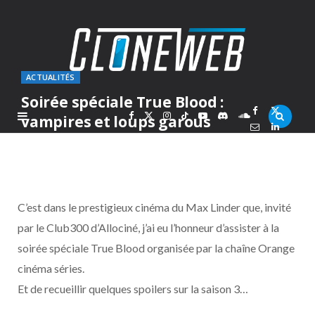
ACTUALITÉS
Soirée spéciale True Blood :
F
X
I
T
Y
D
S
vampires et loups garous
PAR
ALEX
SAMEDI 7 NOVEMBRE 2009
a
(
n
i
o
i
o
c
T
s
k
u
s
u
C’est dans le prestigieux cinéma du Max Linder que, invité
e
w
t
T
T
c
n
par le Club300 d’Allociné, j’ai eu l’honneur d’assister à la
soirée spéciale True Blood organisée par la chaîne Orange
b
i
a
o
u
o
d
cinéma séries.
o
t
g
k
b
r
C
Et de recueillir quelques spoilers sur la saison 3…