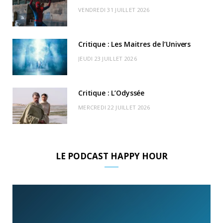
r
m
u
VENDREDI 31 JUILLET 2026
)
d
Critique : Les Maitres de l’Univers
JEUDI 23 JUILLET 2026
Critique : L’Odyssée
MERCREDI 22 JUILLET 2026
LE PODCAST HAPPY HOUR