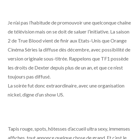
o
t
r
e
d
l
k
e
a
o
Je n’ai pas l’habitude de promouvoir une quelconque chaîne
de télévision mais on se doit de saluer l’initiative. La saison
r
m
u
2 de True Blood vient de finir aux Etats-Unis que Orange
)
d
Cinéma Séries la diffuse dès décembre, avec possibilité de
version originale sous-titrée. Rappelons que TF1 possède
les droits de Dexter depuis plus de un an, et que ce n’est
toujours pas diffusé.
La soirée fut donc extraordinaire, avec une organisation
nickel, digne d’un show US.
Tapis rouge, spots, hôtesses d’accueil ultra sexy, immenses
affiches, tout annonce quelque chose de grand. Et c’est le