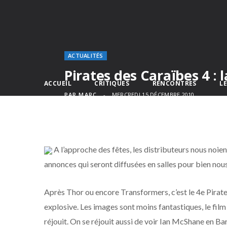
ACTUALITÉS
Pirates des Caraïbes 4 :
ACCUEIL
CRITIQUES
RENCONTRES
L
PAR
MARC
MERCREDI 15 DÉCEMBRE 2010
A l’approche des fêtes, les distributeurs nous noi
annonces qui seront diffusées en salles pour bien nou
Après Thor ou encore Transformers, c’est le 4e Pirat
explosive. Les images sont moins fantastiques, le film 
réjouit. On se réjouit aussi de voir Ian McShane en B