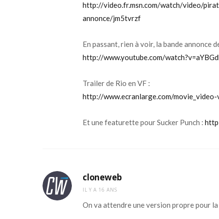
http://video.fr.msn.com/watch/video/pira
annonce/jm5tvrzf
En passant, rien à voir, la bande annonce de
http://www.youtube.com/watch?v=aYBG
Trailer de Rio en VF :
http://www.ecranlarge.com/movie_video
Et une featurette pour Sucker Punch :
http
cloneweb
IL Y A 16 ANS
On va attendre une version propre pour la