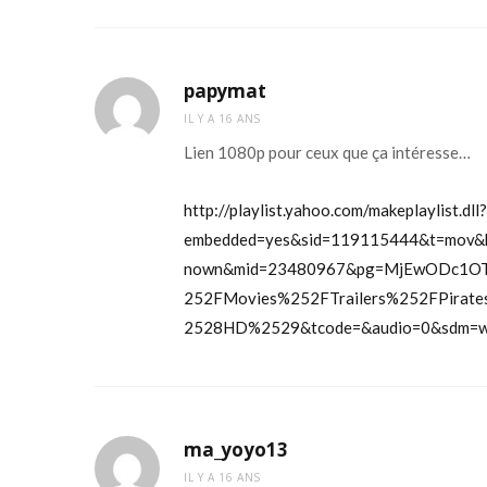
papymat
IL Y A 16 ANS
Lien 1080p pour ceux que ça intéresse…
http://playlist.yahoo.com/makeplaylist.dll?
embedded=yes&sid=119115444&t=mov&
nown&mid=23480967&pg=MjEwODc1O
252FMovies%252FTrailers%252FPirate
2528HD%2529&tcode=&audio=0&sdm=w
ma_yoyo13
IL Y A 16 ANS