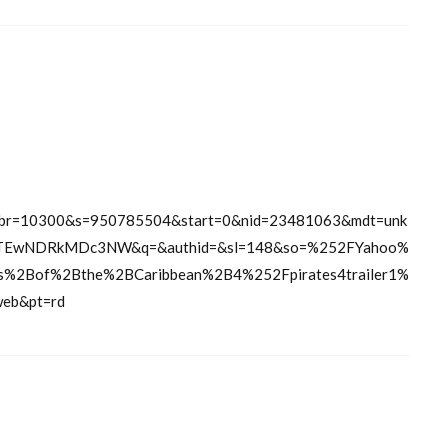
br=10300&s=950785504&start=0&nid=23481063&mdt=unk
TEwNDRkMDc3NW&q=&authid=&sl=148&so=%252FYahoo%
s%2Bof%2Bthe%2BCaribbean%2B4%252Fpirates4trailer1%
eb&pt=rd