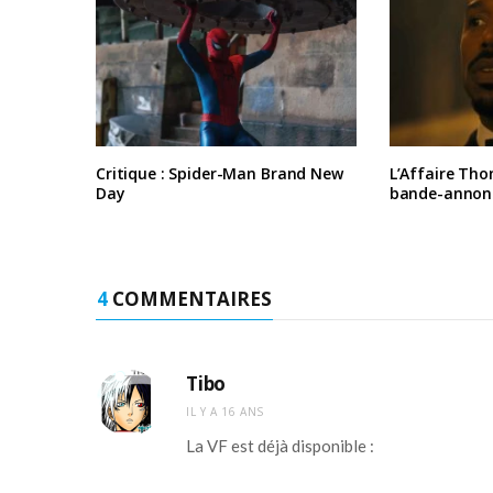
Critique : Spider-Man Brand New
L’Affaire Tho
Day
bande-annon
4
COMMENTAIRES
Tibo
IL Y A 16 ANS
La VF est déjà disponible :