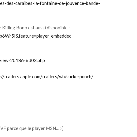
tes-des-caraibes-la-fontaine-de-jouvence-bande-
 Killing Bono est aussi disponible :
db6Wr5I&feature=player_embedded
-view-20186-6303.php
://trailers.apple.com/trailers/wb/suckerpunch/
 VF parce que le player MSN… :(