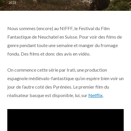
o
t
r
e
d
l
2023
k
e
a
o
Nous sommes (encore) au NIFFF, le Festival du Film
r
m
u
Fantastique de Neuchatel en Suisse. Pour voir des films de
)
d
genre pendant toute une semaine et manger du fromage
fondu. Des films et donc des avis en vidéo.
On commence cette série par Irati, une production
espagnole médiévalo-fantastique qu’on espère bien voir un
jour de l’autre coté des Pyrénées. Le premier film du
réalisateur basque est disponible, lui, sur
Netflix
.