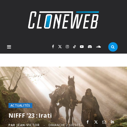
F
X
I
T
Y
D
S
a
(
n
i
o
i
o
c
T
s
k
u
s
u
e
w
t
T
T
c
n
b
i
a
o
u
o
d
ACTUALITÉS
NIFFF ’23 : Irati
o
t
g
k
b
r
C
PAR
JEAN-VICTOR
DIMANCHE 2 JUILLET