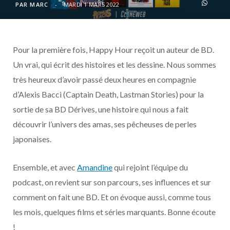
o
t
r
e
d
l
PAR
MARC
MARDI 1 MARS 2022
k
e
a
o
Pour la première fois, Happy Hour reçoit un auteur de BD.
r
m
u
Un vrai, qui écrit des histoires et les dessine. Nous sommes
)
d
très heureux d’avoir passé deux heures en compagnie
d’Alexis Bacci (Captain Death, Lastman Stories) pour la
sortie de sa BD Dérives, une histoire qui nous a fait
découvrir l’univers des amas, ses pêcheuses de perles
japonaises.
Ensemble, et avec
Amandine
qui rejoint l’équipe du
podcast, on revient sur son parcours, ses influences et sur
comment on fait une BD. Et on évoque aussi, comme tous
les mois, quelques films et séries marquants. Bonne écoute
!