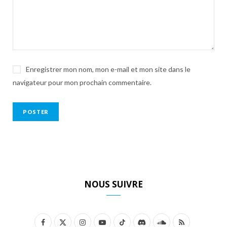
Enregistrer mon nom, mon e-mail et mon site dans le
navigateur pour mon prochain commentaire.
NOUS SUIVRE
F
X
I
Y
T
D
S
R