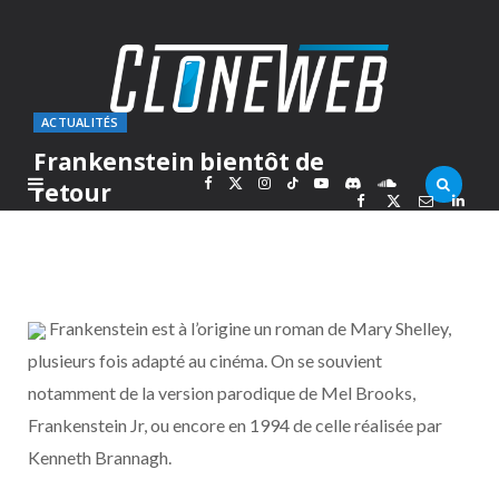
ACTUALITÉS
Frankenstein bientôt de
F
X
I
T
Y
D
S
retour
PAR
MARC
VENDREDI 3 DÉCEMBRE 2010
a
(
n
i
o
i
o
c
T
s
k
u
s
u
Frankenstein est à l’origine un roman de Mary Shelley,
e
w
t
T
T
c
n
plusieurs fois adapté au cinéma. On se souvient
notamment de la version parodique de Mel Brooks,
b
i
a
o
u
o
d
Frankenstein Jr, ou encore en 1994 de celle réalisée par
o
t
g
k
b
r
C
Kenneth Brannagh.