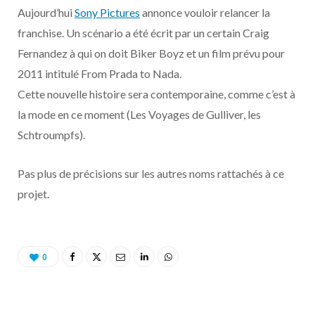
o
t
r
e
d
l
Aujourd’hui
Sony Pictures
annonce vouloir relancer la
franchise. Un scénario a été écrit par un certain Craig
k
e
a
o
Fernandez à qui on doit Biker Boyz et un film prévu pour
r
m
u
2011 intitulé From Prada to Nada.
Cette nouvelle histoire sera contemporaine, comme c’est à
)
d
la mode en ce moment (Les Voyages de Gulliver, les
Schtroumpfs).
Pas plus de précisions sur les autres noms rattachés à ce
projet.
0