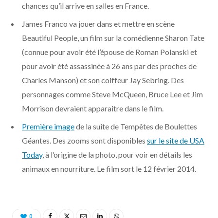
o
t
g
k
b
r
C
chances qu’il arrive en salles en France.
James Franco va jouer dans et mettre en scène
o
t
r
e
d
l
Beautiful People, un film sur la comédienne Sharon Tate
k
e
a
o
(connue pour avoir été l’épouse de Roman Polanski et
pour avoir été assassinée à 26 ans par des proches de
r
m
u
Charles Manson) et son coiffeur Jay Sebring. Des
personnages comme Steve McQueen, Bruce Lee et Jim
)
d
Morrison devraient apparaitre dans le film.
Première image
de la suite de Tempêtes de Boulettes
Géantes. Des zooms sont disponibles
sur le site de USA
Today
, à l’origine de la photo, pour voir en détails les
animaux en nourriture. Le film sort le 12 février 2014.
0