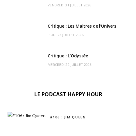
r
m
u
VENDREDI 31 JUILLET 2026
)
d
Critique : Les Maitres de l’Univers
JEUDI 23 JUILLET 2026
Critique : L’Odyssée
MERCREDI 22 JUILLET 2026
LE PODCAST HAPPY HOUR
#106 : JIM QUEEN