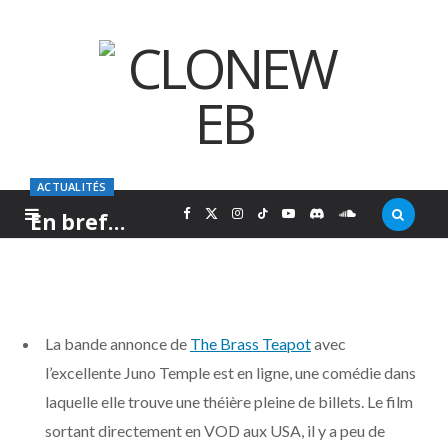
ACTUALITÉS
F
X
I
T
Y
D
S
En bref…
PAR
MARC
VENDREDI 18 JANVIER 2013
a
(
n
i
o
i
o
c
T
s
k
u
s
u
La bande annonce de
The Brass Teapot
avec
e
w
t
T
T
c
n
l’excellente Juno Temple est en ligne, une comédie dans
laquelle elle trouve une théière pleine de billets. Le film
b
i
a
o
u
o
d
sortant directement en VOD aux USA, il y a peu de